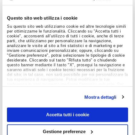
Questo sito web utilizza i cookie
Scopri le aziende che partecipano e il
Su questo sito web utilizziamo cookie ed altre tecnologie simili
programma degli incontri della giornata
per ottimizzarne le funzionalità. Cliccando su "Accetta tutti i
cookie", acconsenti all’utilizzo di tutti i cookie, anche di terze
parti, che utilizziamo per personalizzare la navigazione,
analizzare le visite al sito a fini statistici e di marketing e per
Crea il tuo profilo e registrati
inviare comunicazioni personalizzate; oppure, cliccando su
"Gestione preferenze", potrai selezionare le tipologie di cookie
gratuitamente all’evento
desiderate. Cliccando sul tasto "Rifiuta tutto" o chiudendo
questo banner mediante il tasto "X", prosegui la navigazione e
saranno attivati solo i cookie tecnici necessari per la fruizione
del sito; in tal caso, non sarà possibile per noi personalizzare la
Ricordati di mostrare il tuo QR Code
tua esperienza di navigazione. Potrai modificare le tue
all'ingresso il giorno dell'evento
preferenze in ogni momento mediante l'apposito pulsante. Per
ulteriori informazioni ti invitiamo a prendere visione
dell'informativa estesa
Cookie Policy
.
Mostra dettagli
Ritira la tua Welcome Bag alla reception
con tanti materiali utili sul mondo del
Accetta tutti i cookie
lavoro
Gestione preferenze