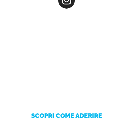
Sei un'azienda e vuoi
partecipare al Job Meeting
PISA?
Prenota subito il tuo stand!
SCOPRI COME ADERIRE