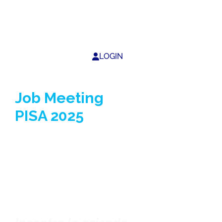
LOGIN
Job Meeting
PISA 2025
27 novembre 2025
| h.
9.30/16.30
Stazione Leopolda
Piazza Guerrazzi – Pisa