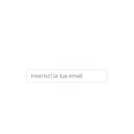
Registrati subito al Job
Meeting PISA!
Inserisci il tuo indirizzo email e registrati alla Community Job
Meeting. Per maggiori informazioni sul trattamento dei tuoi
dati personali, puoi consultare l'informativa privacy
disponibile
al seguente link
.
INVIA
Hai già un account?
Se hai già un profilo nella Community Job Meeting fai