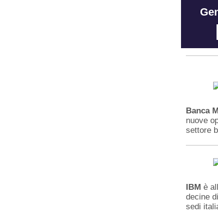
Gen
Banca 
nuove op
settore 
IBM
è al
decine di
sedi ital