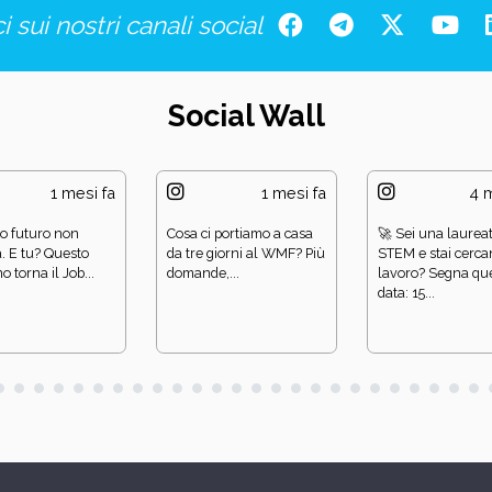
i sui nostri canali social
Social Wall
1 mesi fa
1 mesi fa
4 m
uo futuro non
Cosa ci portiamo a casa
🚀 Sei una laurea
. E tu? Questo
da tre giorni al WMF? Più
STEM e stai cerc
 torna il Job...
domande,...
lavoro? Segna qu
data: 15...