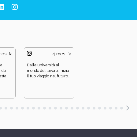
esi fa
4 mesi fa
4 mesi fa
ta
Dalle università al
💼 Il prossimo passo nel
ando
mondo del lavoro, inizia
tuo futuro parte da qui!
esta
il tuo viaggio nel futuro...
🎣 Ok… piccolo...