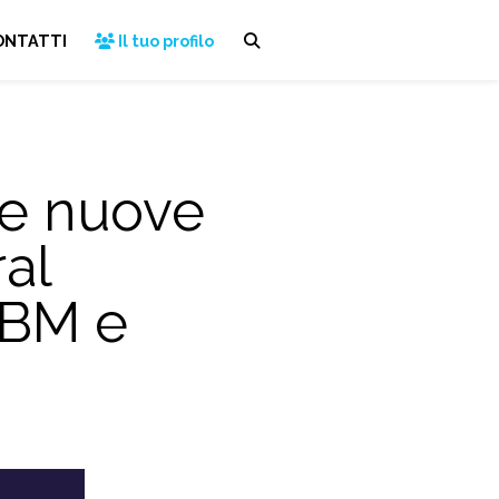
ONTATTI
Il tuo profilo
le nuove
al
IBM e