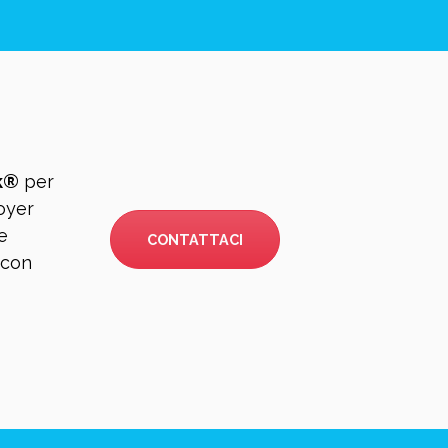
k®
per
loyer
e
CONTATTACI
 con