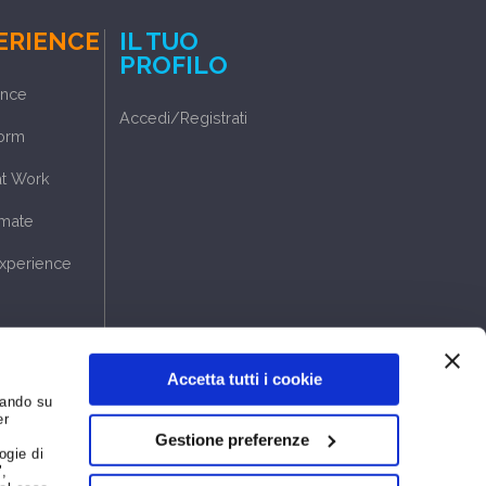
ERIENCE
IL TUO
PROFILO
ence
Accedi/Registrati
torm
at Work
mate
xperience
Accetta tutti i cookie
cando su
er
Gestione preferenze
ogie di
",