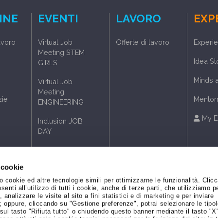
INE
EVENTI
LAVORO
EXP
avoro
Virtual Job
Offerte di lavoro
Experi
Meeting STEM
Idea S
GIRLS
Minds 
Virtual Job
Meeting
zie
Mentor
ENGINEERING
My E
Inclusion JOB
DAY
Job Meeting
Phygital
 cookie
Job Meeting
 cookie ed altre tecnologie simili per ottimizzarne le funzionalità. Clic
senti all’utilizzo di tutti i cookie, anche di terze parti, che utilizziamo p
Virtual
analizzare le visite al sito a fini statistici e di marketing e per inviare
 oppure, cliccando su "Gestione preferenze", potrai selezionare le tipol
Eventi passati
sul tasto "Rifiuta tutto" o chiudendo questo banner mediante il tasto "X