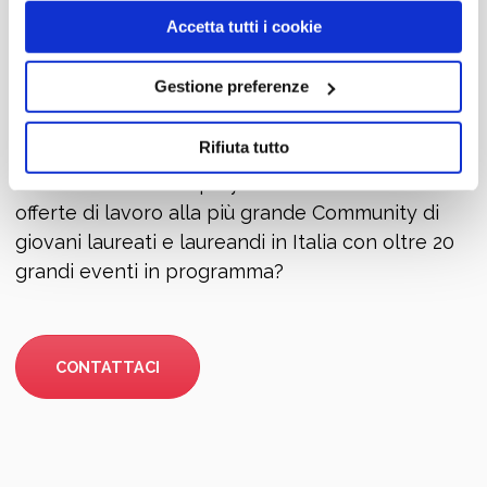
Accetta tutti i cookie
Sei un'azienda?
Gestione preferenze
Vuoi avere informazioni sul
Job Meeting
Rifiuta tutto
Network®
per riservare il tuo spazio e far
conoscere il tuo Employer Brand insieme alle
offerte di lavoro alla più grande Community di
giovani laureati e laureandi in Italia con oltre 20
grandi eventi in programma?
CONTATTACI