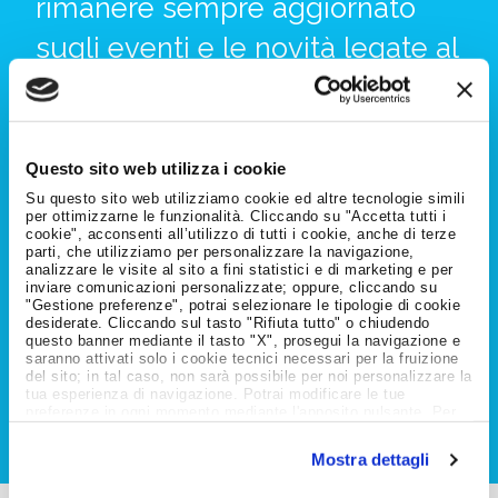
rimanere sempre aggiornato
sugli eventi e le novità legate al
mondo del lavoro.
Questo sito web utilizza i cookie
ENTRA NELLA
COMMUNITY
Su questo sito web utilizziamo cookie ed altre tecnologie simili
Inserisci il tuo indirizzo email e registrati alla Community
per ottimizzarne le funzionalità. Cliccando su "Accetta tutti i
Job Meeting. Per maggiori informazioni sul trattamento
cookie", acconsenti all’utilizzo di tutti i cookie, anche di terze
dei tuoi dati personali, puoi consultare l'informativa
parti, che utilizziamo per personalizzare la navigazione,
analizzare le visite al sito a fini statistici e di marketing e per
privacy disponibile
al seguente link
.
inviare comunicazioni personalizzate; oppure, cliccando su
"Gestione preferenze", potrai selezionare le tipologie di cookie
desiderate. Cliccando sul tasto "Rifiuta tutto" o chiudendo
questo banner mediante il tasto "X", prosegui la navigazione e
saranno attivati solo i cookie tecnici necessari per la fruizione
INVIA
del sito; in tal caso, non sarà possibile per noi personalizzare la
tua esperienza di navigazione. Potrai modificare le tue
preferenze in ogni momento mediante l'apposito pulsante. Per
ulteriori informazioni ti invitiamo a prendere visione
dell'informativa estesa
Cookie Policy
.
Mostra dettagli