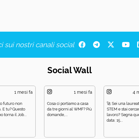
i sui nostri canali social
Social Wall
1 mesi fa
1 mesi fa
4 m
uo futuro non
Cosa ci portiamo a casa
🚀 Sei una laurea
. E tu? Questo
da tre giorni al WMF? Più
STEM e stai cerc
 torna il Job...
domande,...
lavoro? Segna qu
data: 15...