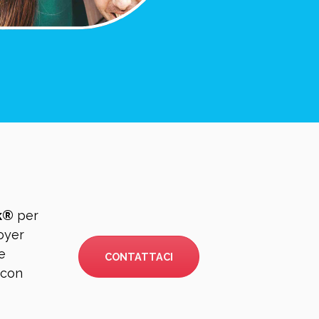
k®
per
loyer
e
CONTATTACI
 con