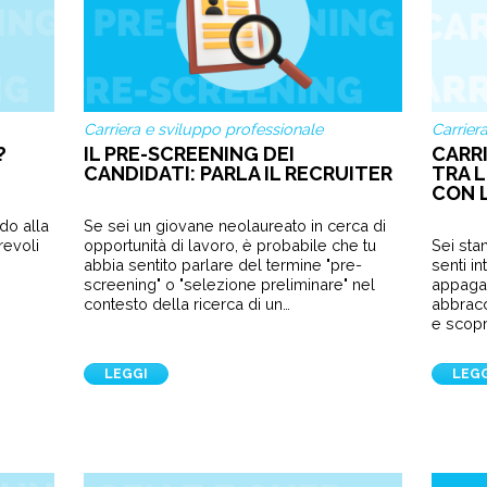
Carriera e sviluppo professionale
Carrier
?
IL PRE-SCREENING DEI
CARRI
CANDIDATI: PARLA IL RECRUITER
TRA 
CON 
do alla
Se sei un giovane neolaureato in cerca di
revoli
opportunità di lavoro, è probabile che tu
Sei sta
abbia sentito parlare del termine "pre-
senti i
screening" o "selezione preliminare" nel
appagan
contesto della ricerca di un…
abbracci
e scopr
LEGGI
LEG