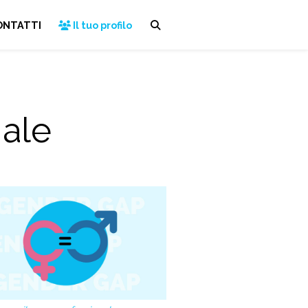
ONTATTI
Il tuo profilo
nale