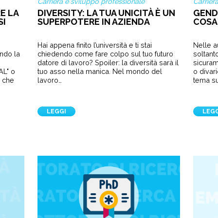
Carriera e sviluppo professionale
Carrier
E LA
DIVERSITY: LA TUA UNICITÀ È UN
GENDE
SI
SUPERPOTERE IN AZIENDA
COSA
Hai appena finito l’università e ti stai
Nelle a
ando la
chiedendo come fare colpo sul tuo futuro
soltant
datore di lavoro? Spoiler: la diversità sarà il
sicuram
AL" o
tuo asso nella manica. Nel mondo del
o divar
e che
lavoro…
tema su
LEGGI
LEG