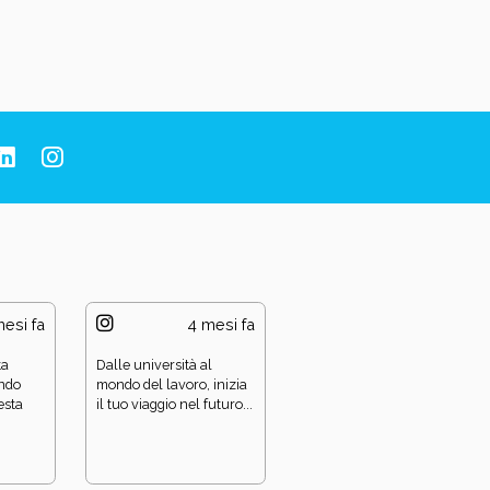
esi fa
4 mesi fa
4 mesi fa
ta
Dalle università al
💼 Il prossimo passo nel
ando
mondo del lavoro, inizia
tuo futuro parte da qui!
esta
il tuo viaggio nel futuro...
🎣 Ok… piccolo...