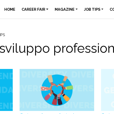
HOME
CAREER FAIR
MAGAZINE
JOB TIPS
C
IPS
 sviluppo professio