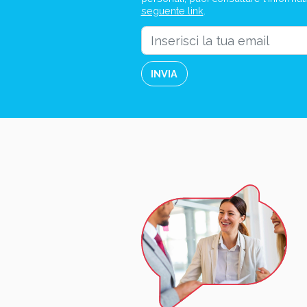
seguente link
.
INVIA