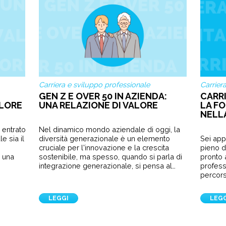
Carriera e sviluppo professionale
Carrier
GEN Z E OVER 50 IN AZIENDA:
CARR
ALORE
UNA RELAZIONE DI VALORE
LA F
NELL
 entrato
Nel dinamico mondo aziendale di oggi, la
e sia il
diversità generazionale è un elemento
Sei app
cruciale per l'innovazione e la crescita
pieno d
 una
sostenibile, ma spesso, quando si parla di
pronto 
integrazione generazionale, si pensa al…
profess
percors
LEGGI
LEG