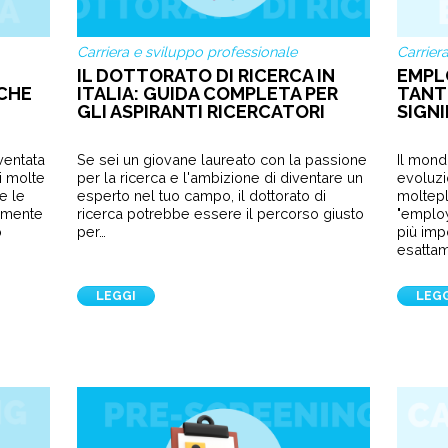
Carriera e sviluppo professionale
Carrier
IL DOTTORATO DI RICERCA IN
EMPLO
CHE
ITALIA: GUIDA COMPLETA PER
TANT
GLI ASPIRANTI RICERCATORI
SIGNI
iventata
Se sei un giovane laureato con la passione
Il mond
i molte
per la ricerca e l'ambizione di diventare un
evoluzi
e le
esperto nel tuo campo, il dottorato di
moltepli
amente
ricerca potrebbe essere il percorso giusto
"emplo
o
per…
più imp
esattam
LEGGI
LEG