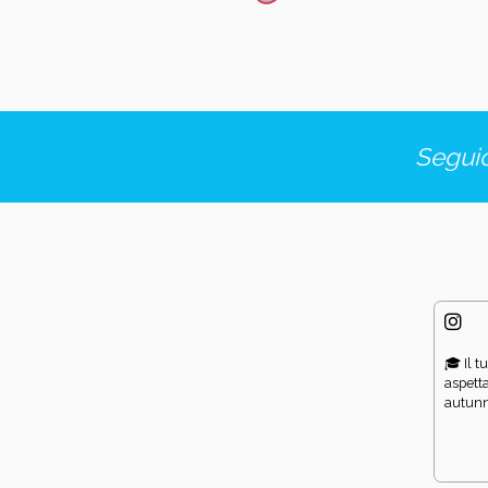
Seguic
🎓 Il t
aspetta
autunno