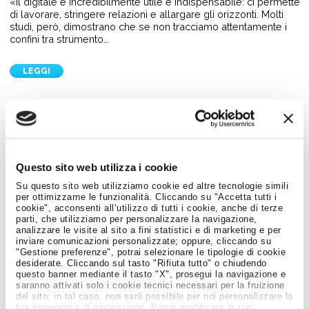
«Il digitale è incredibilmente utile e indispensabile: ci permette
di lavorare, stringere relazioni e allargare gli orizzonti. Molti
studi, però, dimostrano che se non tracciamo attentamente i
confini tra strumento…
LEGGI
Questo sito web utilizza i cookie
Su questo sito web utilizziamo cookie ed altre tecnologie simili
per ottimizzarne le funzionalità. Cliccando su "Accetta tutti i
cookie", acconsenti all’utilizzo di tutti i cookie, anche di terze
parti, che utilizziamo per personalizzare la navigazione,
analizzare le visite al sito a fini statistici e di marketing e per
inviare comunicazioni personalizzate; oppure, cliccando su
"Gestione preferenze", potrai selezionare le tipologie di cookie
desiderate. Cliccando sul tasto "Rifiuta tutto" o chiudendo
questo banner mediante il tasto "X", prosegui la navigazione e
saranno attivati solo i cookie tecnici necessari per la fruizione
del sito; in tal caso, non sarà possibile per noi personalizzare la
Digital skills e social media
tua esperienza di navigazione. Potrai modificare le tue