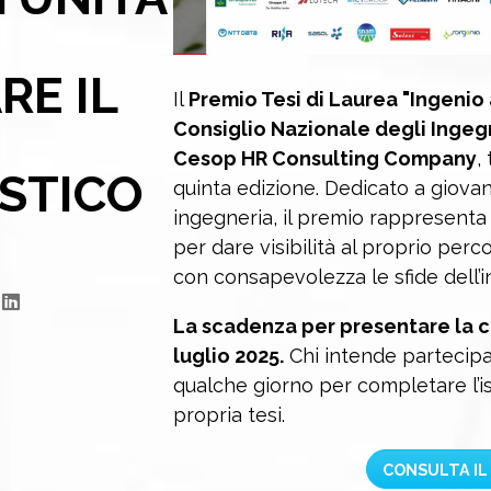
RE IL
Il
Premio Tesi di Laurea "Ingenio
Consiglio Nazionale degli Ingeg
Cesop HR Consulting Company
,
STICO
quinta edizione. Dedicato a giovan
ingegneria, il premio rappresenta
E
per dare visibilità al proprio per
con consapevolezza le sfide dell’
La scadenza per presentare la ca
luglio 2025.
Chi intende partecip
qualche giorno per completare l’i
propria tesi.
CONSULTA IL