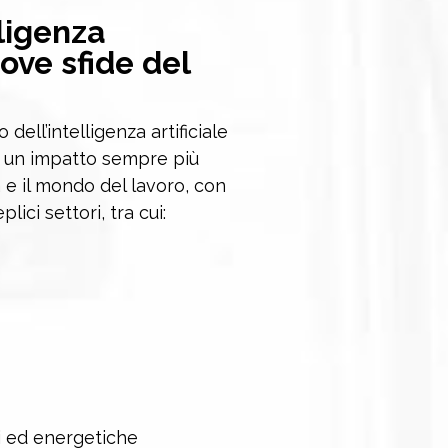
lligenza
uove sfide del
o dell’intelligenza artificiale
rà un impatto sempre più
 e il mondo del lavoro, con
ici settori, tra cui:
li ed energetiche