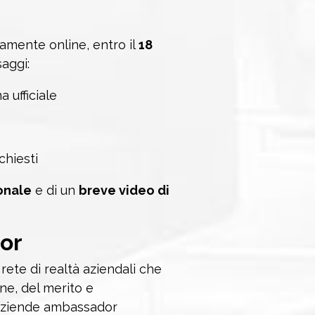
vamente online, entro il
18
aggi:
 ufficiale
chiesti
onale
e di un
breve video di
or
rete di realtà aziendali che
ne, del merito e
 aziende ambassador