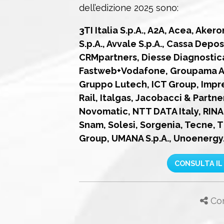
dell’edizione 2025 sono:
3TI Italia S.p.A., A2A, Acea, Akero
S.p.A., Avvale S.p.A., Cassa Depos
CRMpartners, Diesse Diagnostica
Fastweb+Vodafone, Groupama As
Gruppo Lutech, ICT Group, Impres
Rail, Italgas, Jacobacci & Partn
Novomatic, NTT DATA Italy, RINA S.
Snam, Solesi, Sorgenia, Tecne, T
Group, UMANA S.p.A., Unoenergy
CONSULTA IL
Con