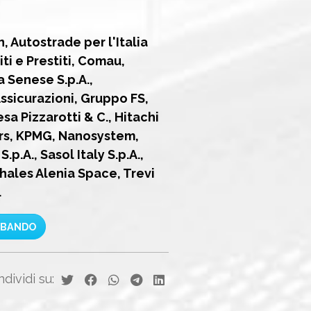
n, Autostrade per l'Italia
iti e Prestiti, Comau,
 Senese S.p.A.,
sicurazioni, Gruppo FS,
a Pizzarotti & C., Hitachi
ers, KPMG, Nanosystem,
p.A., Sasol Italy S.p.A.,
hales Alenia Space, Trevi
.
 BANDO
dividi su: