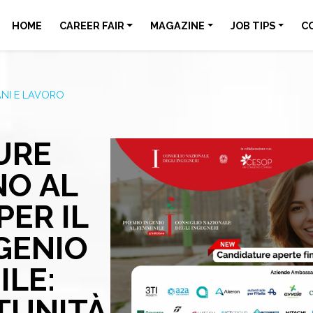
HOME
CAREER FAIR
MAGAZINE
JOB TIPS
C
NI E LAVORO
URE
NO AL
PER IL
GENIO
ILE:
TUNITÀ