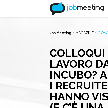
Job Meeting
/
MAGAZINE
/
GIOVA
COLLOQUI 
LAVORO D
INCUBO? 
I RECRUITE
HANNO VIS
(E C’È UNA