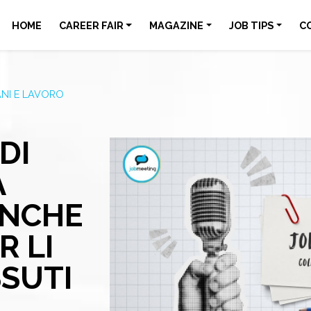
HOME
CAREER FAIR
MAGAZINE
JOB TIPS
C
NI E LAVORO
DI
A
ANCHE
R LI
SUTI