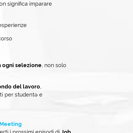
non significa imparare
 esperienze
corso
n ogni selezione
, non solo
mondo del lavoro
,
ti per studentə e
 Meeting
rti i prossimi episodi di
Job