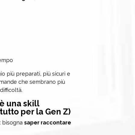
tempo
o più preparati, più sicuri e
domande che sembrano più
fficoltà.
è una skill
utto per la Gen Z)
: bisogna
saper raccontare