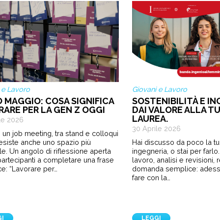
 e Lavoro
Giovani e Lavoro
O MAGGIO: COSA SIGNIFICA
SOSTENIBILITÀ E IN
RARE PER LA GEN Z OGGI
DAI VALORE ALLA TU
LAUREA.
le 2026
30 Aprile 2026
 un job meeting, tra stand e colloqui
 esiste anche uno spazio più
Hai discusso da poco la tua
le. Un angolo di riflessione aperta
ingegneria, o stai per farl
i partecipanti a completare una frase
lavoro, analisi e revisioni,
e: “Lavorare per…
domanda semplice: ades
fare con la…
GI
LEGGI