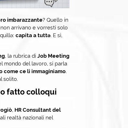
oro imbarazzante
? Quello in
 non arrivano e vorresti solo
quillə:
capita a tuttə
. E sì,
ng
, la rubrica di
Job Meeting
el mondo del lavoro, si parla
o come ce li immaginiamo
.
 solito.
o fatto colloqui
rogiò
,
HR Consultant del
ali realtà nazionali nel