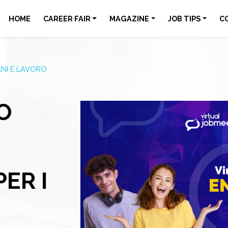
HOME
CAREER FAIR
MAGAZINE
JOB TIPS
C
NI E LAVORO
O
ER I