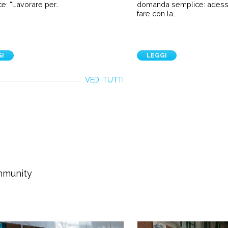
e: “Lavorare per…
domanda semplice: ades
fare con la…
GI
LEGGI
VEDI TUTTI
ommunity