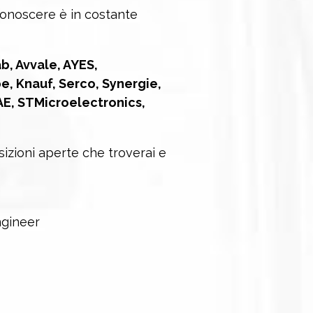
conoscere è in costante
b, Avvale, AYES,
e, Knauf, Serco, Synergie,
IAE, STMicroelectronics,
izioni aperte che troverai e
ngineer