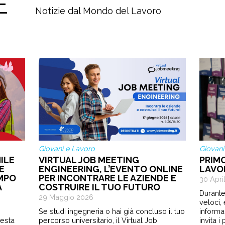
E
Notizie dal Mondo del Lavoro
Giovani e Lavoro
Giovani
ILE
VIRTUAL JOB MEETING
PRIM
E
ENGINEERING, L’EVENTO ONLINE
LAVO
EMPO
PER INCONTRARE LE AZIENDE E
30 Apri
A
COSTRUIRE IL TUO FUTURO
Durante
29 Maggio 2026
veloci,
Se studi ingegneria o hai già concluso il tuo
informa
sesta
percorso universitario, il Virtual Job
invita 