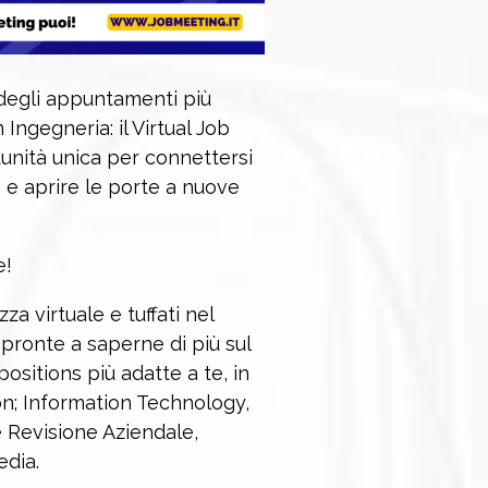
o degli appuntamenti più
n Ingegneria: il Virtual Job
nità unica per connettersi
e e aprire le porte a nuove
e!
za virtuale e tuffati nel
, pronte a saperne di più sul
positions più adatte a te, in
on; Information Technology,
e Revisione Aziendale,
edia.