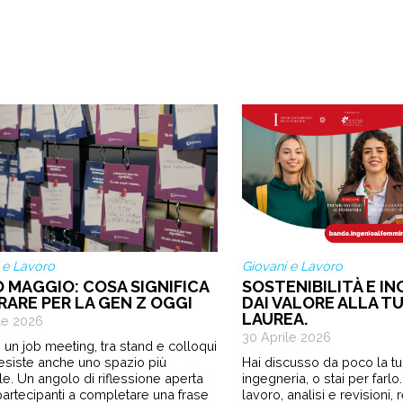
 e Lavoro
Giovani e Lavoro
O MAGGIO: COSA SIGNIFICA
SOSTENIBILITÀ E IN
RARE PER LA GEN Z OGGI
DAI VALORE ALLA TU
LAUREA.
le 2026
30 Aprile 2026
 un job meeting, tra stand e colloqui
 esiste anche uno spazio più
Hai discusso da poco la tua
le. Un angolo di riflessione aperta
ingegneria, o stai per farl
i partecipanti a completare una frase
lavoro, analisi e revisioni,