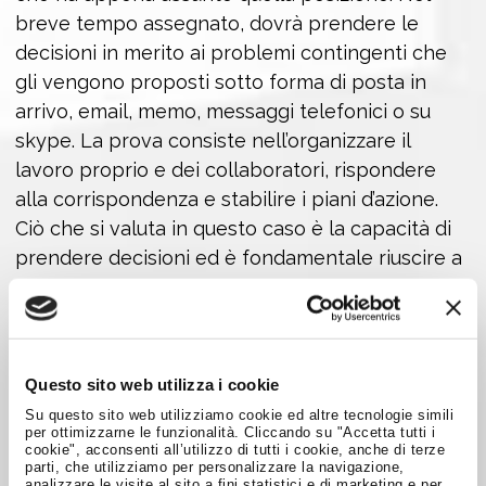
breve tempo assegnato, dovrà prendere le
decisioni in merito ai problemi contingenti che
gli vengono proposti sotto forma di posta in
arrivo, email, memo, messaggi telefonici o su
skype. La prova consiste nell’organizzare il
lavoro proprio e dei collaboratori, rispondere
alla corrispondenza e stabilire i piani d’azione.
Ciò che si valuta in questo caso è la capacità di
prendere decisioni ed è fondamentale riuscire a
stabilire subito un ordine di priorità.
Per concludere, ricordiamoci che assessment o
no, nella selezione per un posto di lavoro
Questo sito web utilizza i cookie
l’azienda cerca la risposta a
tre domande
Su questo sito web utilizziamo cookie ed altre tecnologie simili
fondamentali.
per ottimizzarne le funzionalità. Cliccando su "Accetta tutti i
cookie", acconsenti all’utilizzo di tutti i cookie, anche di terze
parti, che utilizziamo per personalizzare la navigazione,
Quella che ho di fronte è la persona giusta
analizzare le visite al sito a fini statistici e di marketing e per