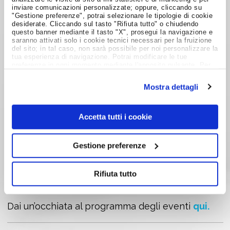
per svolgere questo lavoro?
inviare comunicazioni personalizzate; oppure, cliccando su
"Gestione preferenze", potrai selezionare le tipologie di cookie
Riuscirà a integrarsi bene nel nostro
desiderate. Cliccando sul tasto "Rifiuta tutto" o chiudendo
questo banner mediante il tasto "X", prosegui la navigazione e
ambiente di lavoro?
saranno attivati solo i cookie tecnici necessari per la fruizione
Vuole veramente lavorare con noi?
del sito; in tal caso, non sarà possibile per noi personalizzare la
tua esperienza di navigazione. Potrai modificare le tue
preferenze in ogni momento mediante l'apposito pulsante. Per
Adesso non ti resta che fare un grosso respiro
ulteriori informazioni ti invitiamo a prendere visione
dell'informativa estesa
Cookie Policy
.
per portare ossigeno e liberare la testa.
Mostra dettagli
In bocca al lupo!
Accetta tutti i cookie
Noi di Job Meeting vogliamo aiutarti a trovare il
Gestione preferenze
lavoro dei tuoi sogni.
Sei già nella Community Job Meeting? Se non ti
Rifiuta tutto
sei ancora iscritto, crea subito il tuo profilo
qui.
Dai un’occhiata al programma degli eventi
qui.