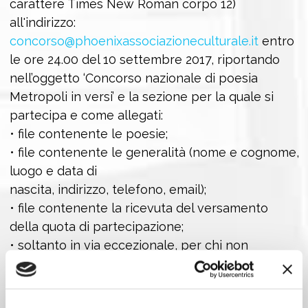
carattere Times New Roman corpo 12)
all'indirizzo:
concorso@phoenixassociazioneculturale.it
entro
le ore 24.00 del 10 settembre 2017, riportando
nell’oggetto ‘Concorso nazionale di poesia
Metropoli in versi’ e la sezione per la quale si
partecipa e come allegati:
• file contenente le poesie;
• file contenente le generalità (nome e cognome,
luogo e data di
nascita, indirizzo, telefono, email);
• file contenente la ricevuta del versamento
della quota di partecipazione;
• soltanto in via eccezionale, per chi non
potesse spedire via email, è previsto l'invio in
unica copia, con i dati personali in calce,
unitamente alla ricevuta del versamento della