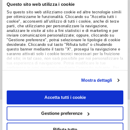
Questo sito web utilizza i cookie
quota di partecipazione, al seguente indirizzo:
Phoenix associazione culturale, Via Aureliano
Su questo sito web utilizziamo cookie ed altre tecnologie simili
per ottimizzarne le funzionalità. Cliccando su "Accetta tutti i
Pertile 5, 00168 Roma. In tal caso farà fede il
cookie", acconsenti all’utilizzo di tutti i cookie, anche di terze
parti, che utilizziamo per personalizzare la navigazione,
timbro
analizzare le visite al sito a fini statistici e di marketing e per
inviare comunicazioni personalizzate; oppure, cliccando su
"Gestione preferenze", potrai selezionare le tipologie di cookie
Per partecipare e consulare il bando, cliccare
desiderate. Cliccando sul tasto "Rifiuta tutto" o chiudendo
QUI
.
questo banner mediante il tasto "X", prosegui la navigazione e
saranno attivati solo i cookie tecnici necessari per la fruizione
del sito; in tal caso, non sarà possibile per noi personalizzare la
tua esperienza di navigazione. Potrai modificare le tue
preferenze in ogni momento mediante l'apposito pulsante. Per
Condividi su:
ulteriori informazioni ti invitiamo a prendere visione
dell'informativa estesa
Cookie Policy
.
Mostra dettagli
Accetta tutti i cookie
Gestione preferenze
Job Meeting
MAGAZINE
Rifiuta tutto