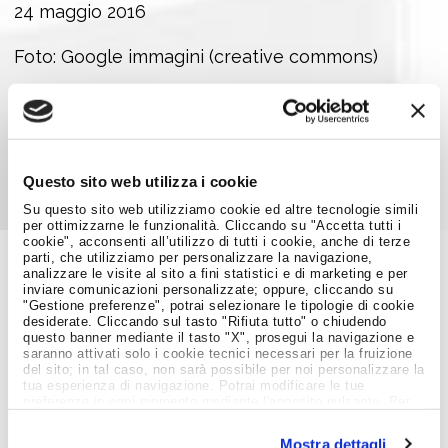
24 maggio 2016
Foto: Google immagini (creative commons)
Condividi su:
Questo sito web utilizza i cookie
Su questo sito web utilizziamo cookie ed altre tecnologie simili
per ottimizzarne le funzionalità. Cliccando su "Accetta tutti i
cookie", acconsenti all’utilizzo di tutti i cookie, anche di terze
parti, che utilizziamo per personalizzare la navigazione,
analizzare le visite al sito a fini statistici e di marketing e per
Job Meeting
inviare comunicazioni personalizzate; oppure, cliccando su
"Gestione preferenze", potrai selezionare le tipologie di cookie
MAGAZINE
desiderate. Cliccando sul tasto "Rifiuta tutto" o chiudendo
questo banner mediante il tasto "X", prosegui la navigazione e
saranno attivati solo i cookie tecnici necessari per la fruizione
del sito; in tal caso, non sarà possibile per noi personalizzare la
Notizie dal Mondo del Lavoro
tua esperienza di navigazione. Potrai modificare le tue
preferenze in ogni momento mediante l'apposito pulsante. Per
ulteriori informazioni ti invitiamo a prendere visione
dell'informativa estesa
Cookie Policy
.
Mostra dettagli