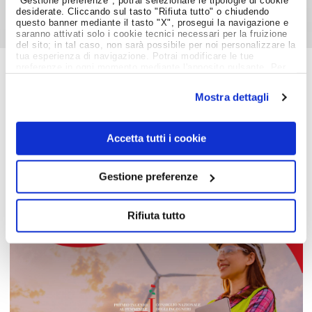
"Gestione preferenze", potrai selezionare le tipologie di cookie
desiderate. Cliccando sul tasto "Rifiuta tutto" o chiudendo
questo banner mediante il tasto "X", prosegui la navigazione e
saranno attivati solo i cookie tecnici necessari per la fruizione
del sito; in tal caso, non sarà possibile per noi personalizzare la
tua esperienza di navigazione. Potrai modificare le tue
preferenze in ogni momento mediante l'apposito pulsante. Per
ulteriori informazioni ti invitiamo a prendere visione
Job Meeting
dell'informativa estesa
Cookie Policy
.
Mostra dettagli
MAGAZINE
Accetta tutti i cookie
Notizie dal Mondo del Lavoro
Gestione preferenze
Rifiuta tutto