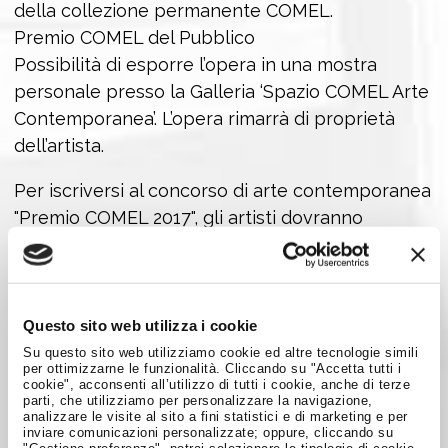
della collezione permanente COMEL.
Premio COMEL del Pubblico
Possibilità di esporre l’opera in una mostra
personale presso la Galleria ‘Spazio COMEL Arte
Contemporanea’. L’opera rimarrà di proprietà
dell’artista.
Per iscriversi al concorso di arte contemporanea
"Premio COMEL 2017", gli artisti dovranno
compilare il seguente
MODULO
di adesione
online. Dalla stessa pagina è possibile visionare
anche il bando completo.
Questo sito web utilizza i cookie
Su questo sito web utilizziamo cookie ed altre tecnologie simili
per ottimizzarne le funzionalità. Cliccando su "Accetta tutti i
cookie", acconsenti all’utilizzo di tutti i cookie, anche di terze
parti, che utilizziamo per personalizzare la navigazione,
Condividi su:
analizzare le visite al sito a fini statistici e di marketing e per
inviare comunicazioni personalizzate; oppure, cliccando su