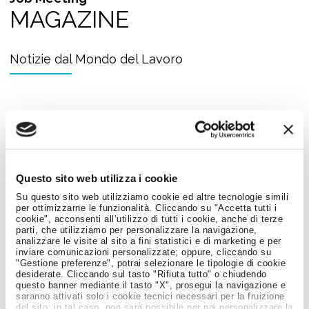
MAGAZINE
Notizie dal Mondo del Lavoro
Questo sito web utilizza i cookie
Su questo sito web utilizziamo cookie ed altre tecnologie simili
per ottimizzarne le funzionalità. Cliccando su "Accetta tutti i
cookie", acconsenti all’utilizzo di tutti i cookie, anche di terze
parti, che utilizziamo per personalizzare la navigazione,
analizzare le visite al sito a fini statistici e di marketing e per
inviare comunicazioni personalizzate; oppure, cliccando su
"Gestione preferenze", potrai selezionare le tipologie di cookie
desiderate. Cliccando sul tasto "Rifiuta tutto" o chiudendo
Giovani e Lavoro
questo banner mediante il tasto "X", prosegui la navigazione e
saranno attivati solo i cookie tecnici necessari per la fruizione
PREMIO INGENIO AL FEMMINILE 2026:
del sito; in tal caso, non sarà possibile per noi personalizzare la