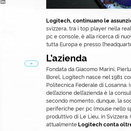
Logitech, continuano le assunzio
svizzera, tra i top player nella rea
pc e console, è alla ricerca di nu
tutta Europa e presso l’headquart
L’azienda
»
Fondata da Giacomo Marini, Pierlu
Borel, Logitech nasce nel 1981 c
Politecnica Federale di Losanna. I
dell’azione dell’azienda è la consu
secondo momento, dunque, la soci
periferiche per pc (mouse nello sp
produttivo di Le Lieu, in Svizzera.
attualmente
Logitech conta oltre