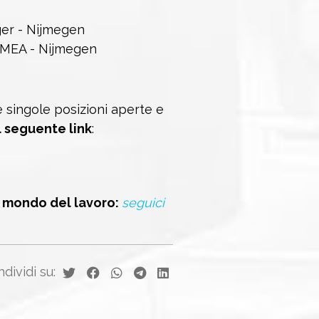
er - Nijmegen
MEA - Nijmegen
e singole posizioni aperte e
l seguente link
:
l mondo del lavoro:
seguici
dividi su: