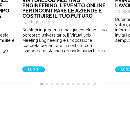
ILE
VIRTUAL JOB MEETING
PRIM
E
ENGINEERING, L’EVENTO ONLINE
LAVO
EMPO
PER INCONTRARE LE AZIENDE E
30 Apri
A
COSTRUIRE IL TUO FUTURO
Durante
29 Maggio 2026
veloci,
Se studi ingegneria o hai già concluso il tuo
informa
sesta
percorso universitario, il Virtual Job
invita 
minile e
Meeting Engineering è un’occasione
semplic
e
concreta per entrare in contatto con
l 30
aziende che stanno cercando nuovi talenti…
LEGGI
LEG