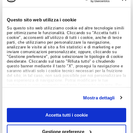
Job Meeting
Questo sito web utilizza i cookie
MAGAZINE
Su questo sito web utilizziamo cookie ed altre tecnologie simili
per ottimizzarne le funzionalità. Cliccando su "Accetta tutti i
cookie", acconsenti all’utilizzo di tutti i cookie, anche di terze
parti, che utilizziamo per personalizzare la navigazione,
Notizie dal Mondo del Lavoro
analizzare le visite al sito a fini statistici e di marketing e per
inviare comunicazioni personalizzate; oppure, cliccando su
"Gestione preferenze", potrai selezionare le tipologie di cookie
desiderate. Cliccando sul tasto "Rifiuta tutto" o chiudendo
questo banner mediante il tasto "X", prosegui la navigazione e
saranno attivati solo i cookie tecnici necessari per la fruizione
del sito; in tal caso, non sarà possibile per noi personalizzare la
tua esperienza di navigazione. Potrai modificare le tue
preferenze in ogni momento mediante l'apposito pulsante. Per
ulteriori informazioni ti invitiamo a prendere visione
dell'informativa estesa
Cookie Policy
.
Mostra dettagli
Accetta tutti i cookie
Gestione preferenze