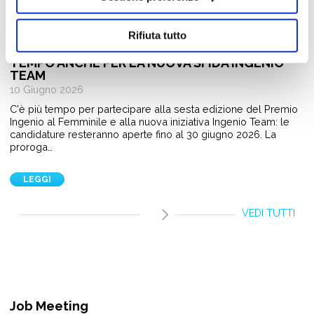
Giovani e Lavoro
Rifiuta tutto
PREMIO INGENIO AL FEMMINILE 2026:
CANDIDATURE APERTE FINO AL 30 GIUGNO. PIÙ
TEMPO ANCHE PER LA NUOVA SFIDA INGENIO
TEAM
10 Giugno 2026
C'è più tempo per partecipare alla sesta edizione del Premio
Ingenio al Femminile e alla nuova iniziativa Ingenio Team: le
candidature resteranno aperte fino al 30 giugno 2026. La
proroga…
LEGGI
VEDI TUTTI
Job Meeting