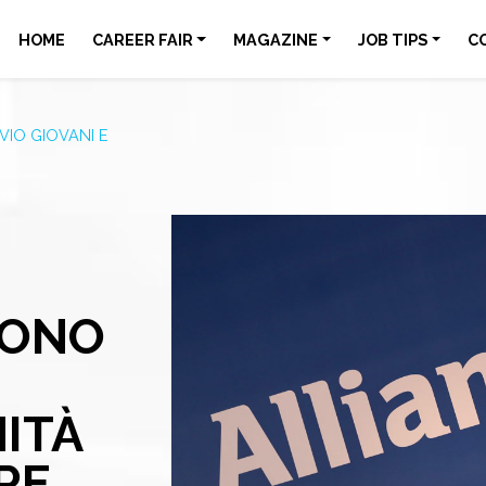
HOME
CAREER FAIR
MAGAZINE
JOB TIPS
C
VIO GIOVANI E
SONO
ITÀ
RE