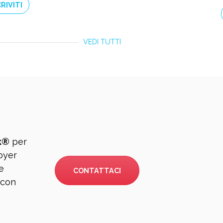
CRIVITI
VEDI TUTTI
k®
per
loyer
e
CONTATTACI
 con