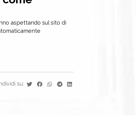
anno aspettando sul sito di
 automaticamente
dividi su: