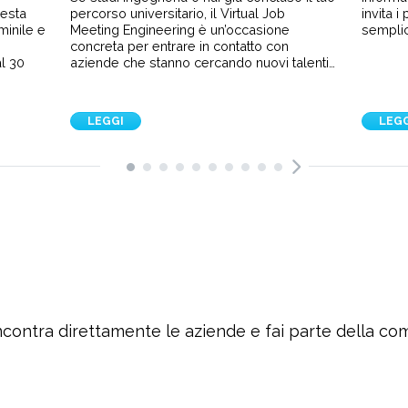
sesta
percorso universitario, il Virtual Job
invita 
minile e
Meeting Engineering è un’occasione
semplic
e
concreta per entrare in contatto con
l 30
aziende che stanno cercando nuovi talenti…
LEGGI
LEG
ncontra direttamente le aziende e fai parte della c