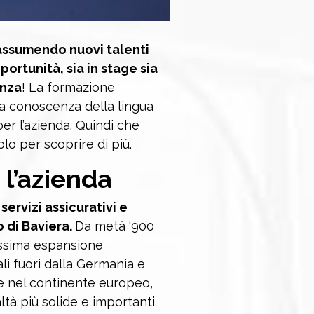
 assumendo nuovi talenti
ortunità, sia in stage sia
enza
! La formazione
a conoscenza della lingua
er l’azienda. Quindi che
olo per scoprire di più.
 l’azienda
servizi assicurativi e
o di Baviera.
Da metà ‘900
issima espansione
iali fuori dalla Germania e
ie nel continente europeo,
ltà più solide e importanti