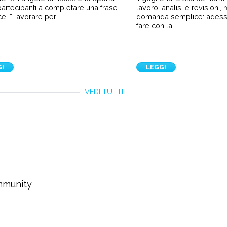
i partecipanti a completare una frase
lavoro, analisi e revisioni,
e: “Lavorare per…
domanda semplice: ades
fare con la…
GI
LEGGI
VEDI TUTTI
ommunity