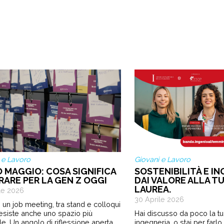
 e Lavoro
Giovani e Lavoro
O MAGGIO: COSA SIGNIFICA
SOSTENIBILITÀ E IN
RARE PER LA GEN Z OGGI
DAI VALORE ALLA TU
LAUREA.
le 2026
30 Aprile 2026
 un job meeting, tra stand e colloqui
 esiste anche uno spazio più
Hai discusso da poco la tua
le. Un angolo di riflessione aperta
ingegneria, o stai per farl