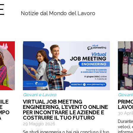
E
Notizie dal Mondo del Lavoro
Giovani e Lavoro
Giovani
ILE
VIRTUAL JOB MEETING
PRIM
E
ENGINEERING, L’EVENTO ONLINE
LAVO
EMPO
PER INCONTRARE LE AZIENDE E
30 Apri
A
COSTRUIRE IL TUO FUTURO
Durante
29 Maggio 2026
veloci,
Se studi ingegneria o hai già concluso il tuo
informa