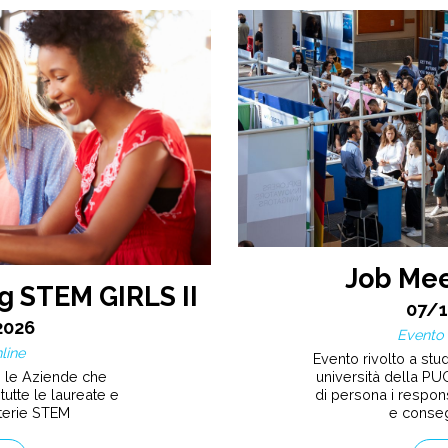
Job Mee
g STEM GIRLS II
07/
2026
Evento 
line
Evento rivolto a stude
n le Aziende che
università della PUG
tutte le laureate e
di persona i respons
terie STEM
e conseg