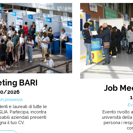
ting BARI
Job Me
10/2026
in presenza
Ev
nti e laureati di tutte le
Evento rivolto a
LIA. Partecipa, incontra
università della
abili aziendali presenti
persona i resp
na il tuo CV.
con