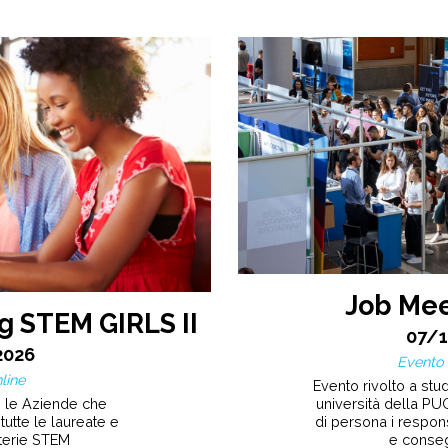
Job Mee
g STEM GIRLS II
07/
2026
Evento 
line
Evento rivolto a stude
n le Aziende che
università della PUG
tutte le laureate e
di persona i respons
terie STEM
e conseg