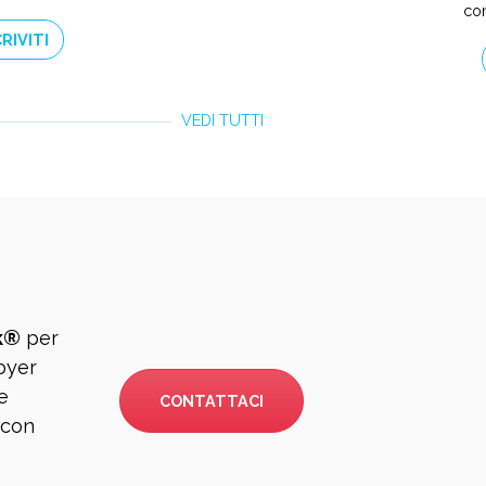
con
CRIVITI
VEDI TUTTI
k®
per
loyer
e
CONTATTACI
 con