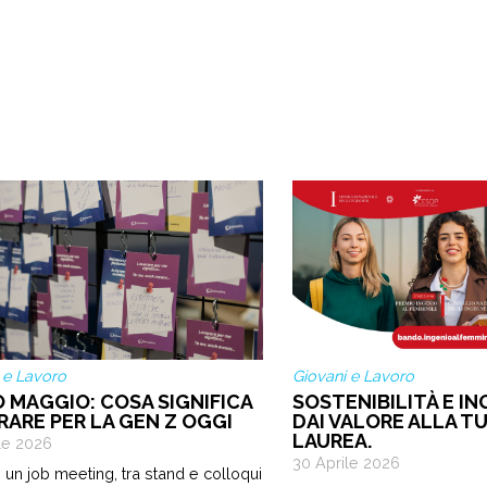
 e Lavoro
Giovani e Lavoro
O MAGGIO: COSA SIGNIFICA
SOSTENIBILITÀ E IN
RARE PER LA GEN Z OGGI
DAI VALORE ALLA TU
LAUREA.
le 2026
30 Aprile 2026
 un job meeting, tra stand e colloqui