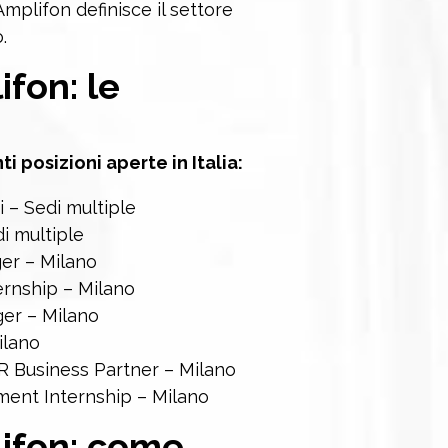
Amplifon definisce il settore
.
fon: le
i posizioni aperte in Italia:
 – Sedi multiple
i multiple
er – Milano
ernship – Milano
ger – Milano
ilano
R Business Partner – Milano
ment Internship – Milano
lifon: come