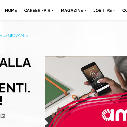
HOME
CAREER FAIR
MAGAZINE
JOB TIPS
C
VIO GIOVANI E
ALLA
I
ENTI.
!