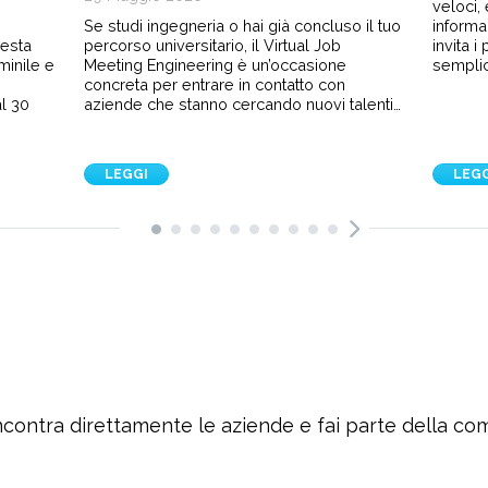
veloci,
Se studi ingegneria o hai già concluso il tuo
informa
sesta
percorso universitario, il Virtual Job
invita 
minile e
Meeting Engineering è un’occasione
semplic
e
concreta per entrare in contatto con
l 30
aziende che stanno cercando nuovi talenti…
LEGGI
LEG
ncontra direttamente le aziende e fai parte della c