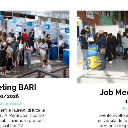
ting BARI
Job Me
10/2026
in presenza
Ev
nti e laureati di tutte le
Evento rivolto a
LIA. Partecipa, incontra
università della
abili aziendali presenti
persona i resp
na il tuo CV.