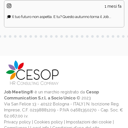
1 mesi fa
🎓 Il tuo futuro non aspetta. E tu? Questo autunno torna il Job...
Job Meeting®
è un marchio registrato da
Cesop
Communication S.r.l. a Socio Unico
© 2023
Via San Felice 13 - 40122 Bologna - ITALY | N. Iscrizione Reg.
Imprese, C.F. 02198881209 - P.IVA 04681350270 - Cap. Soc. €
62.067,00 i.v.
Privacy policy
|
Cookies policy
|
Impostazioni dei cookie
|
Compliance
|
Legal info
|
Condizioni d'uso del sito