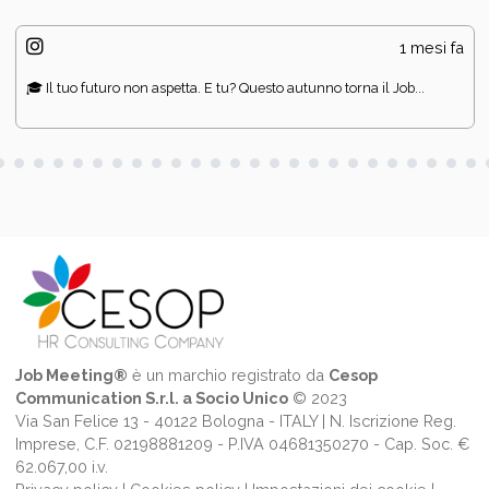
1 mesi fa
🎓 Il tuo futuro non aspetta. E tu? Questo autunno torna il Job...
Job Meeting®
è un marchio registrato da
Cesop
Communication S.r.l. a Socio Unico
© 2023
Via San Felice 13 - 40122 Bologna - ITALY | N. Iscrizione Reg.
Imprese, C.F. 02198881209 - P.IVA 04681350270 - Cap. Soc. €
62.067,00 i.v.