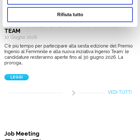
Giovani e Lavoro
PREMIO INGENIO AL FEMMINILE 2026:
Rifiuta tutto
CANDIDATURE APERTE FINO AL 30 GIUGNO. PIÙ
TEMPO ANCHE PER LA NUOVA SFIDA INGENIO
TEAM
10 Giugno 2026
C'è più tempo per partecipare alla sesta edizione del Premio
Ingenio al Femminile e alla nuova iniziativa Ingenio Team: le
candidature resteranno aperte fino al 30 giugno 2026. La
proroga…
LEGGI
VEDI TUTTI
Job Meeting