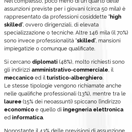
Nel complesso, poco meno di un quarto delle
assunzioni previste per i giovani (circa 50 mila) è
rappresentato da professioni cosiddette “
high
skilled
”, ovvero dirigenziali, di elevata
specializzazione o tecniche. Altre 146 mila (il 70%)
sono invece professionalità “
skilled
”, mansioni
impiegatizie o comunque qualificate.
Si cercano
diplomati
(48%), molto richiesti sono
gli indirizzi
amministrativo-commerciale
, il
meccanico
ed il
turistico-alberghiero
.
Le stesse tipologie vengono richiamate anche
nelle qualifiche professionali (13%), mentre tra le
lauree
(15% dei neoassunti) spiccano l’indirizzo
economico
e quello di
ingegneria elettronica
ed
informatica
.
Nonostante il 43% delle previsioni di assunzione