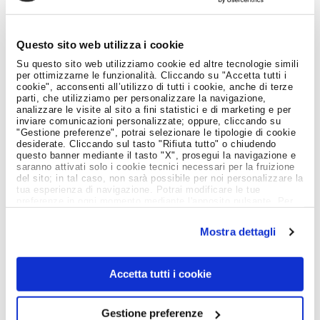
Job Meeting
Questo sito web utilizza i cookie
MAGAZINE
Su questo sito web utilizziamo cookie ed altre tecnologie simili
per ottimizzarne le funzionalità. Cliccando su "Accetta tutti i
cookie", acconsenti all’utilizzo di tutti i cookie, anche di terze
Notizie dal Mondo del Lavoro
parti, che utilizziamo per personalizzare la navigazione,
analizzare le visite al sito a fini statistici e di marketing e per
inviare comunicazioni personalizzate; oppure, cliccando su
"Gestione preferenze", potrai selezionare le tipologie di cookie
desiderate. Cliccando sul tasto "Rifiuta tutto" o chiudendo
questo banner mediante il tasto "X", prosegui la navigazione e
saranno attivati solo i cookie tecnici necessari per la fruizione
del sito; in tal caso, non sarà possibile per noi personalizzare la
tua esperienza di navigazione. Potrai modificare le tue
preferenze in ogni momento mediante l'apposito pulsante. Per
ulteriori informazioni ti invitiamo a prendere visione
dell'informativa estesa
Cookie Policy
.
Mostra dettagli
Accetta tutti i cookie
Gestione preferenze