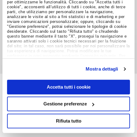
per ottimizzarne le funzionalità. Cliccando su "Accetta tutti i
Raffaella Giuri
cookie", acconsenti all’utilizzo di tutti i cookie, anche di terze
parti, che utilizziamo per personalizzare la navigazione,
analizzare le visite al sito a fini statistici e di marketing e per
23 novembre 2010
inviare comunicazioni personalizzate; oppure, cliccando su
"Gestione preferenze", potrai selezionare le tipologie di cookie
desiderate. Cliccando sul tasto "Rifiuta tutto" o chiudendo
questo banner mediante il tasto "X", prosegui la navigazione e
Condividi su:
saranno attivati solo i cookie tecnici necessari per la fruizione
del sito; in tal caso, non sarà possibile per noi personalizzare la
tua esperienza di navigazione. Potrai modificare le tue
preferenze in ogni momento mediante l'apposito pulsante. Per
ulteriori informazioni ti invitiamo a prendere visione
dell'informativa estesa
Cookie Policy
.
Mostra dettagli
Accetta tutti i cookie
Job Meeting
MAGAZINE
Gestione preferenze
Notizie dal Mondo del Lavoro
Rifiuta tutto