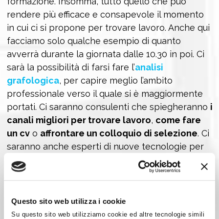
formazione. Insomma, tutto quello che può
rendere più efficace e consapevole il momento
in cui ci si propone per trovare lavoro. Anche qui
facciamo solo qualche esempio di quanto
avverrà durante la giornata dalle 10.30 in poi. Ci
sarà la possibilità di farsi fare l’
analisi
grafologica
, per capire meglio l’ambito
professionale verso il quale si è maggiormente
portati. Ci saranno consulenti che spiegheranno
i
canali migliori per trovare lavoro
,
come fare
un cv
o
affrontare un colloquio di selezione
. Ci
saranno anche esperti di nuove tecnologie per
parlare delle più innovative
professioni del
web
.
Per maggiori informazioni e per registrarti online
Questo sito web utilizza i cookie
visita le
pagine dell'evento
Su questo sito web utilizziamo cookie ed altre tecnologie simili