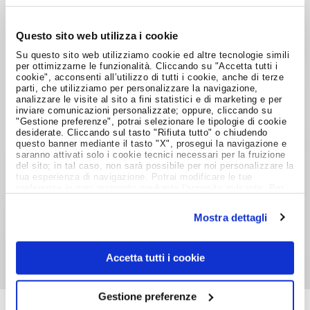
Tutti gli interessati alle offerte di lavoro targate
Clementoni
possono candidarsi al link
Questo sito web utilizza i cookie
disponibile in fondo
, selezionando l’annuncio di
Su questo sito web utilizziamo cookie ed altre tecnologie simili
interesse e seguendo le indicazioni per l’invio del
per ottimizzarne le funzionalità. Cliccando su "Accetta tutti i
curriculum vitae. E’ possibile inoltre inviare una
cookie", acconsenti all’utilizzo di tutti i cookie, anche di terze
parti, che utilizziamo per personalizzare la navigazione,
candidatura spontanea
in vista delle selezioni
analizzare le visite al sito a fini statistici e di marketing e per
inviare comunicazioni personalizzate; oppure, cliccando su
future.
"Gestione preferenze", potrai selezionare le tipologie di cookie
desiderate. Cliccando sul tasto "Rifiuta tutto" o chiudendo
questo banner mediante il tasto "X", prosegui la navigazione e
LAVORA CON NOI
saranno attivati solo i cookie tecnici necessari per la fruizione
del sito; in tal caso, non sarà possibile per noi personalizzare la
tua esperienza di navigazione. Potrai modificare le tue
preferenze in ogni momento mediante l'apposito pulsante. Per
ulteriori informazioni ti invitiamo a prendere visione
dell'informativa estesa
Cookie Policy
.
Condividi su:
Mostra dettagli
Accetta tutti i cookie
Gestione preferenze