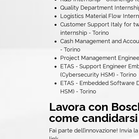
Quality Department Internshi
Logistics Material Flow Inter
Customer Support Italy for 
internship - Torino
Cash Management and Account
- Torino
Project Management Engineeri
ETAS - Support Engineer Em
(Cybersecurity HSM) - Torino
ETAS - Embedded Software D
HSM) - Torino
Lavora con
Bosc
c
ome candidarsi
Fai parte dell’innovazione! Invia l
link