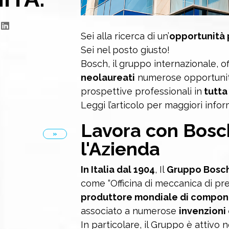
Sei alla ricerca di un’
opportunità p
Sei nel posto giusto!
Bosch, il gruppo internazionale, o
neolaureati
numerose opportunità
prospettive professionali in
tutta
Leggi l’articolo per maggiori infor
Lavora con
Bosc
»
l'Azienda
In Italia dal 1904
, Il
Gruppo Bosc
come “Officina di meccanica di pre
produttore mondiale di compone
associato a numerose
invenzioni
In particolare, il Gruppo è attivo 