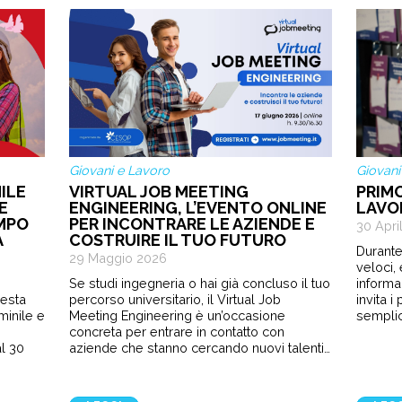
Giovani e Lavoro
Giovani
ILE
VIRTUAL JOB MEETING
PRIM
E
ENGINEERING, L’EVENTO ONLINE
LAVO
EMPO
PER INCONTRARE LE AZIENDE E
30 Apri
A
COSTRUIRE IL TUO FUTURO
Durante
29 Maggio 2026
veloci,
Se studi ingegneria o hai già concluso il tuo
informa
sesta
percorso universitario, il Virtual Job
invita 
minile e
Meeting Engineering è un’occasione
semplic
e
concreta per entrare in contatto con
l 30
aziende che stanno cercando nuovi talenti…