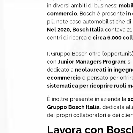
in diversi ambiti di business:
mobil
commercio
. Bosch è presente
in 
più note case automobilistiche di 
Nel 2020, Bosch Italia
contava 21 
centri di ricerca e
circa 6.000 col
Il Gruppo Bosch offre l’opportunità 
con
Junior Managers Program
: s
dedicato a
neolaureati in ingegn
ecommercio
e pensato per offri
sistematica per ricoprire ruoli m
È inoltre presente in azienda la
s
Gruppo Bosch Italia,
dedicata all
dei propri collaboratori e dei clien
Lavora con
Bosc