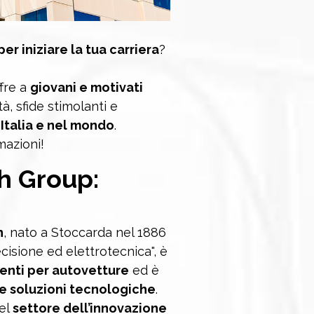
er iniziare la tua carriera
?
ffre a
giovani e motivati
, sfide stimolanti e
 Italia e nel mondo
.
mazioni!
h Group
:
h
, nato a Stoccarda nel 1886
cisione ed elettrotecnica", è
nti per autovetture
ed è
 e soluzioni tecnologiche
.
nel
settore dell’innovazione