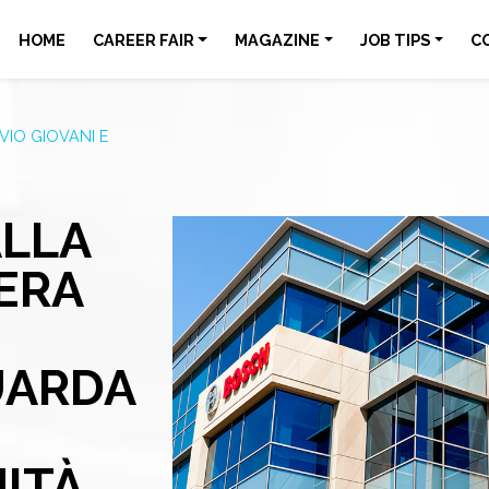
HOME
CAREER FAIR
MAGAZINE
JOB TIPS
C
VIO GIOVANI E
ALLA
ERA
UARDA
ITÀ.