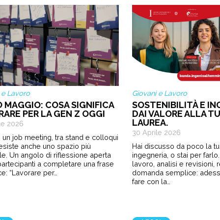
 e Lavoro
Giovani e Lavoro
O MAGGIO: COSA SIGNIFICA
SOSTENIBILITÀ E IN
RARE PER LA GEN Z OGGI
DAI VALORE ALLA TU
LAUREA.
le 2026
30 Aprile 2026
 un job meeting, tra stand e colloqui
 esiste anche uno spazio più
Hai discusso da poco la tua
le. Un angolo di riflessione aperta
ingegneria, o stai per farl
i partecipanti a completare una frase
lavoro, analisi e revisioni,
e: “Lavorare per…
domanda semplice: ades
fare con la…