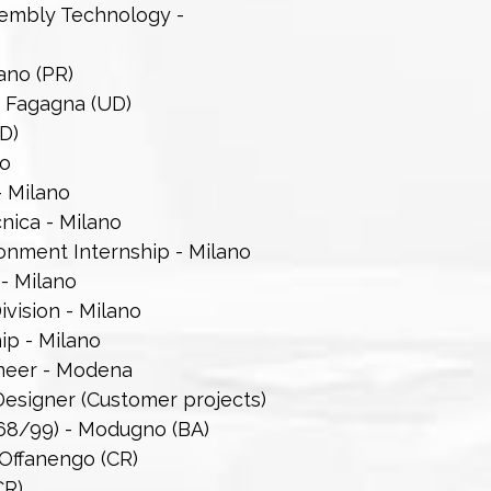
sembly Technology -
ano (PR)
- Fagagna (UD)
D)
no
- Milano
nica - Milano
onment Internship - Milano
- Milano
vision - Milano
ip - Milano
ineer - Modena
esigner (Customer projects)
68/99) - Modugno (BA)
Offanengo (CR)
CR)