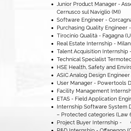
Junior Product Manager - As
Cernusco sul Naviglio (MI)
Software Engineer - Corcagn
Purchasing Quality Engineer 
Tirocinio Qualità - Fagagna (U
Real Estate Internship - Mila
Talent Acquisition Internship 
Technical Specialist Termotec
HSE Health, Safety and Envir
ASIC Analog Design Engineer 
User Manager - Powertools Di
Facility Management Internsh
ETAS - Field Application Eng
Internship Software System D
– Protected categories (Law 
Project Buyer Internship - 
R&D Internship - Offanengo (