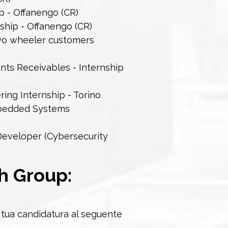
p - Offanengo (CR)
nship - Offanengo (CR)
two wheeler customers
s Receivables - Internship
ng Internship - Torino
bedded Systems
eveloper (Cybersecurity
h Group
:
a tua candidatura al seguente