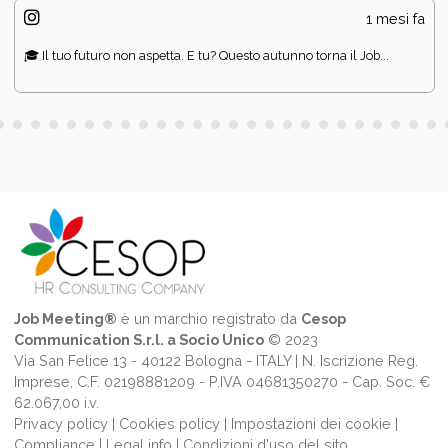
1 mesi fa
🎓 Il tuo futuro non aspetta. E tu? Questo autunno torna il Job...
Job Meeting®
è un marchio registrato da
Cesop
Communication S.r.l. a Socio Unico
© 2023
Via San Felice 13 - 40122 Bologna - ITALY | N. Iscrizione Reg.
Imprese, C.F. 02198881209 - P.IVA 04681350270 - Cap. Soc. €
62.067,00 i.v.
Privacy policy
|
Cookies policy
|
Impostazioni dei cookie
|
Compliance
|
Legal info
|
Condizioni d'uso del sito