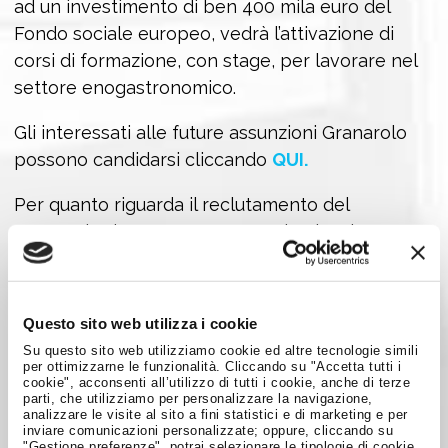
ad un investimento di ben 400 mila euro del
Fondo sociale europeo, vedrà l’attivazione di
corsi di formazione, con stage, per lavorare nel
settore enogastronomico.
Gli interessati alle future assunzioni Granarolo
possono candidarsi cliccando
QUI.
Per quanto riguarda il reclutamento del
personale da assumere presso le altre imprese
che si insedieranno nel Parco FICO occorrerà
attendere l’apertura delle selezioni.
Vi
consigliamo di iscrivervi alla nostra
Questo sito web utilizza i cookie
NEWSLETTER
per restare aggiornati.
Su questo sito web utilizziamo cookie ed altre tecnologie simili
per ottimizzarne le funzionalità. Cliccando su "Accetta tutti i
cookie", acconsenti all’utilizzo di tutti i cookie, anche di terze
parti, che utilizziamo per personalizzare la navigazione,
Condividi su:
analizzare le visite al sito a fini statistici e di marketing e per
inviare comunicazioni personalizzate; oppure, cliccando su
"Gestione preferenze", potrai selezionare le tipologie di cookie