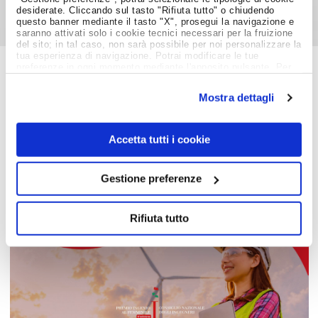
desiderate. Cliccando sul tasto "Rifiuta tutto" o chiudendo
questo banner mediante il tasto "X", prosegui la navigazione e
saranno attivati solo i cookie tecnici necessari per la fruizione
del sito; in tal caso, non sarà possibile per noi personalizzare la
tua esperienza di navigazione. Potrai modificare le tue
preferenze in ogni momento mediante l'apposito pulsante. Per
ulteriori informazioni ti invitiamo a prendere visione
Job Meeting
dell'informativa estesa
Cookie Policy
.
Mostra dettagli
MAGAZINE
Accetta tutti i cookie
Notizie dal Mondo del Lavoro
Gestione preferenze
Rifiuta tutto