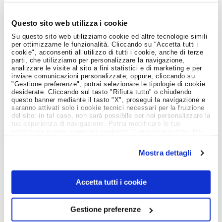
Job Meeting
MAGAZINE
Questo sito web utilizza i cookie
Su questo sito web utilizziamo cookie ed altre tecnologie simili
per ottimizzarne le funzionalità. Cliccando su "Accetta tutti i
Notizie dal Mondo del Lavoro
cookie", acconsenti all’utilizzo di tutti i cookie, anche di terze
parti, che utilizziamo per personalizzare la navigazione,
analizzare le visite al sito a fini statistici e di marketing e per
inviare comunicazioni personalizzate; oppure, cliccando su
"Gestione preferenze", potrai selezionare le tipologie di cookie
desiderate. Cliccando sul tasto "Rifiuta tutto" o chiudendo
questo banner mediante il tasto "X", prosegui la navigazione e
saranno attivati solo i cookie tecnici necessari per la fruizione
del sito; in tal caso, non sarà possibile per noi personalizzare la
tua esperienza di navigazione. Potrai modificare le tue
preferenze in ogni momento mediante l'apposito pulsante. Per
ulteriori informazioni ti invitiamo a prendere visione
dell'informativa estesa
Cookie Policy
.
Mostra dettagli
Accetta tutti i cookie
Gestione preferenze
Giovani e Lavoro