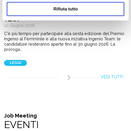
PREMIO INGENIO AL FEMMINILE 2026:
CANDIDATURE APERTE FINO AL 30 GIUGNO. PIÙ
Rifiuta tutto
TEMPO ANCHE PER LA NUOVA SFIDA INGENIO
TEAM
10 Giugno 2026
C'è più tempo per partecipare alla sesta edizione del Premio
Ingenio al Femminile e alla nuova iniziativa Ingenio Team: le
candidature resteranno aperte fino al 30 giugno 2026. La
proroga…
LEGGI
VEDI TUTTI
Job Meeting
EVENTI