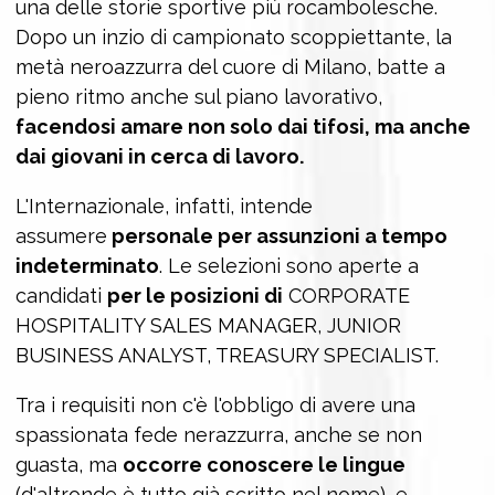
una delle storie sportive più rocambolesche.
Dopo un inzio di campionato scoppiettante, la
metà neroazzurra del cuore di Milano, batte a
pieno ritmo anche sul piano lavorativo,
facendosi amare non solo dai tifosi, ma anche
dai giovani in cerca di lavoro.
L'Internazionale, infatti, intende
assumere
personale per assunzioni a tempo
indeterminato
. Le selezioni sono aperte a
candidati
per le posizioni di
CORPORATE
HOSPITALITY SALES MANAGER, JUNIOR
BUSINESS ANALYST, TREASURY SPECIALIST.
Tra i requisiti non c'è l'obbligo di avere una
spassionata fede nerazzurra, anche se non
guasta, ma
occorre conoscere le lingue
(d'altronde è tutto già scritto nel nome), e