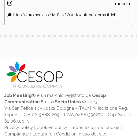
1 mesi fa
🎓 Il tuo futuro non aspetta. E tu? Questo autunno torna il Job...
Job Meeting®
è un marchio registrato da
Cesop
Communication S.r.l. a Socio Unico
© 2023
Via San Felice 13 - 40122 Bologna - ITALY | N. Iscrizione Reg.
Imprese, C.F. 02198881209 - P.IVA 04681350270 - Cap. Soc. €
62.067,00 i.v.
Privacy policy
|
Cookies policy
|
Impostazioni dei cookie
|
Compliance
|
Legal info
|
Condizioni d'uso del sito