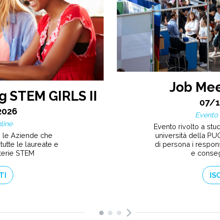
Job Mee
g STEM GIRLS II
07/
2026
Evento 
line
Evento rivolto a stude
n le Aziende che
università della PUG
tutte le laureate e
di persona i respons
terie STEM
e conseg
TI
IS