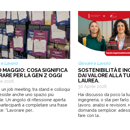
 e Lavoro
Giovani e Lavoro
O MAGGIO: COSA SIGNIFICA
SOSTENIBILITÀ E IN
RARE PER LA GEN Z OGGI
DAI VALORE ALLA TU
LAUREA.
le 2026
30 Aprile 2026
 un job meeting, tra stand e colloqui
 esiste anche uno spazio più
Hai discusso da poco la tua
le. Un angolo di riflessione aperta
ingegneria, o stai per farl
i partecipanti a completare una frase
lavoro, analisi e revisioni,
e: “Lavorare per…
domanda semplice: ades
fare con la…