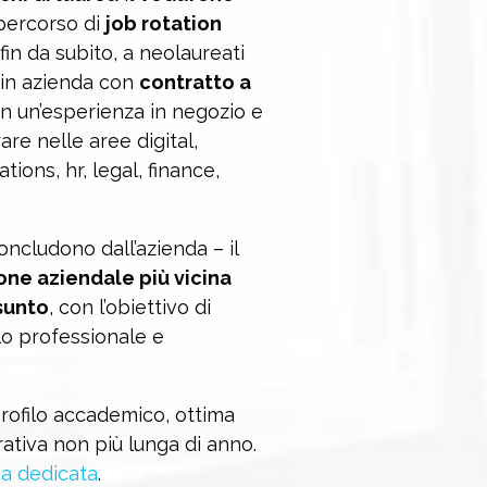
n percorso di
job rotation
fin da subito, a neolaureati
o in azienda con
contratto a
 con un’esperienza in negozio e
are nelle aree digital,
ions, hr, legal, finance,
ncludono dall’azienda – il
one aziendale più vicina
ssunto
, con l’obiettivo di
ilo professionale e
profilo accademico, ottima
ativa non più lunga di anno.
a dedicata
.