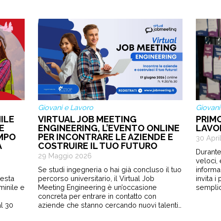
Giovani e Lavoro
Giovani
ILE
VIRTUAL JOB MEETING
PRIM
E
ENGINEERING, L’EVENTO ONLINE
LAVO
EMPO
PER INCONTRARE LE AZIENDE E
30 Apri
A
COSTRUIRE IL TUO FUTURO
Durante
29 Maggio 2026
veloci,
Se studi ingegneria o hai già concluso il tuo
informa
sesta
percorso universitario, il Virtual Job
invita 
minile e
Meeting Engineering è un’occasione
semplic
e
concreta per entrare in contatto con
l 30
aziende che stanno cercando nuovi talenti…