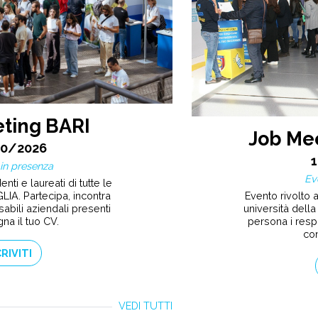
ting BARI
Job Me
10/2026
in presenza
Ev
nti e laureati di tutte le
Evento rivolto a
LIA. Partecipa, incontra
università della
abili aziendali presenti
persona i resp
na il tuo CV.
con
CRIVITI
VEDI TUTTI