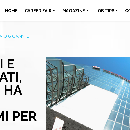
HOME
CAREER FAIR
MAGAZINE
JOB TIPS
C
VIO GIOVANI E
 E
TI,
 HA
I PER