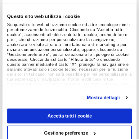
Job Meeting
Questo sito web utilizza i cookie
MAGAZINE
Su questo sito web utilizziamo cookie ed altre tecnologie simili
per ottimizzarne le funzionalità. Cliccando su "Accetta tutti i
cookie", acconsenti all’utilizzo di tutti i cookie, anche di terze
Notizie dal Mondo del Lavoro
parti, che utilizziamo per personalizzare la navigazione,
analizzare le visite al sito a fini statistici e di marketing e per
inviare comunicazioni personalizzate; oppure, cliccando su
"Gestione preferenze", potrai selezionare le tipologie di cookie
desiderate. Cliccando sul tasto "Rifiuta tutto" o chiudendo
questo banner mediante il tasto "X", prosegui la navigazione e
saranno attivati solo i cookie tecnici necessari per la fruizione
del sito; in tal caso, non sarà possibile per noi personalizzare la
tua esperienza di navigazione. Potrai modificare le tue
preferenze in ogni momento mediante l'apposito pulsante. Per
ulteriori informazioni ti invitiamo a prendere visione
dell'informativa estesa
Cookie Policy
.
Mostra dettagli
Accetta tutti i cookie
Gestione preferenze