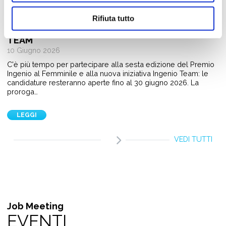
Giovani e Lavoro
PREMIO INGENIO AL FEMMINILE 2026:
Rifiuta tutto
CANDIDATURE APERTE FINO AL 30 GIUGNO. PIÙ
TEMPO ANCHE PER LA NUOVA SFIDA INGENIO
TEAM
10 Giugno 2026
C'è più tempo per partecipare alla sesta edizione del Premio
Ingenio al Femminile e alla nuova iniziativa Ingenio Team: le
candidature resteranno aperte fino al 30 giugno 2026. La
proroga…
LEGGI
VEDI TUTTI
Job Meeting
EVENTI