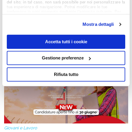
del sito; in tal caso, non sarà possibile per noi personalizzare la
Job Meeting
tua esperienza di navigazione. Potrai modificare le tue
MAGAZINE
preferenze in ogni momento mediante l'apposito pulsante. Per
ulteriori informazioni ti invitiamo a prendere visione
dell'informativa estesa
Cookie Policy
.
Mostra dettagli
Notizie dal Mondo del Lavoro
Accetta tutti i cookie
Gestione preferenze
Rifiuta tutto
Giovani e Lavoro