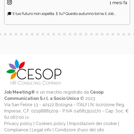
1 mesi fa
🎓 Il tuo futuro non aspetta. E tu? Questo autunno torna il Job...
Job Meeting®
è un marchio registrato da
Cesop
Communication S.r.l. a Socio Unico
© 2023
Via San Felice 13 - 40122 Bologna - ITALY | N. Iscrizione Reg.
Imprese, C.F. 02198881209 - P.IVA 04681350270 - Cap. Soc. €
62.067,00 i.v.
Privacy policy
|
Cookies policy
|
Impostazioni dei cookie
|
Compliance
|
Legal info
|
Condizioni d'uso del sito