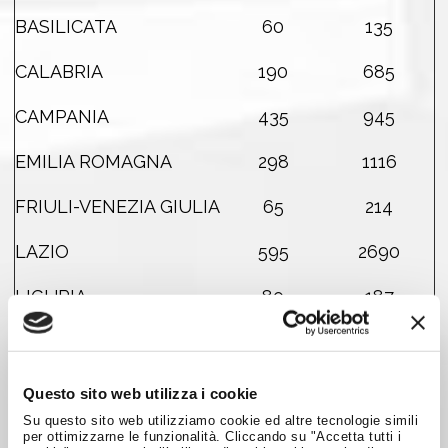
BASILICATA
60
135
CALABRIA
190
685
CAMPANIA
435
945
EMILIA ROMAGNA
298
1116
FRIULI-VENEZIA GIULIA
65
214
LAZIO
595
2690
LIGURIA
80
187
LOMBARDIA
501
2306
MARCHE
215
695
Questo sito web utilizza i cookie
Su questo sito web utilizziamo cookie ed altre tecnologie simili
MOLISE
80
270
per ottimizzarne le funzionalità. Cliccando su "Accetta tutti i