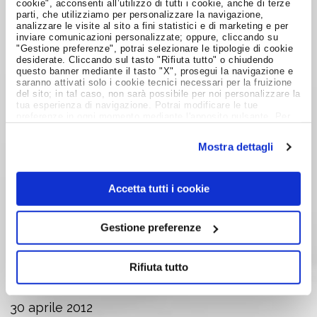
cookie", acconsenti all’utilizzo di tutti i cookie, anche di terze
parti, che utilizziamo per personalizzare la navigazione,
PIEMONTE
130
320
analizzare le visite al sito a fini statistici e di marketing e per
inviare comunicazioni personalizzate; oppure, cliccando su
"Gestione preferenze", potrai selezionare le tipologie di cookie
PUGLIA
530
1770
desiderate. Cliccando sul tasto "Rifiuta tutto" o chiudendo
questo banner mediante il tasto "X", prosegui la navigazione e
SARDEGNA
140
534
saranno attivati solo i cookie tecnici necessari per la fruizione
del sito; in tal caso, non sarà possibile per noi personalizzare la
tua esperienza di navigazione. Potrai modificare le tue
SICILIA
335
1610
preferenze in ogni momento mediante l'apposito pulsante. Per
ulteriori informazioni ti invitiamo a prendere visione
dell'informativa estesa
Cookie Policy
.
TOSCANA
190
753
Mostra dettagli
TRENTINO ALTO-ADIGE
66
87
Accetta tutti i cookie
UMBRIA
70
305
Gestione preferenze
VENETO
165
590
Rifiuta tutto
Raffaella Giuri
30 aprile 2012