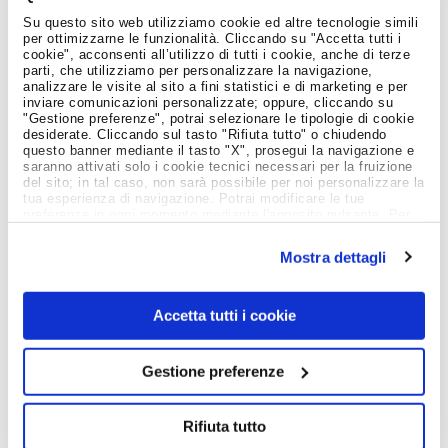
Notizie dal Mondo del Lavoro
Su questo sito web utilizziamo cookie ed altre tecnologie simili
per ottimizzarne le funzionalità. Cliccando su "Accetta tutti i
cookie", acconsenti all’utilizzo di tutti i cookie, anche di terze
parti, che utilizziamo per personalizzare la navigazione,
analizzare le visite al sito a fini statistici e di marketing e per
inviare comunicazioni personalizzate; oppure, cliccando su
"Gestione preferenze", potrai selezionare le tipologie di cookie
desiderate. Cliccando sul tasto "Rifiuta tutto" o chiudendo
questo banner mediante il tasto "X", prosegui la navigazione e
saranno attivati solo i cookie tecnici necessari per la fruizione
del sito; in tal caso, non sarà possibile per noi personalizzare la
tua esperienza di navigazione. Potrai modificare le tue
preferenze in ogni momento mediante l'apposito pulsante. Per
ulteriori informazioni ti invitiamo a prendere visione
dell'informativa estesa
Cookie Policy
.
Mostra dettagli
Accetta tutti i cookie
Giovani e Lavoro
PREMIO INGENIO AL FEMMINILE 2026:
Gestione preferenze
CANDIDATURE APERTE FINO AL 30 GIUGNO. PIÙ
TEMPO ANCHE PER LA NUOVA SFIDA INGENIO
TEAM
Rifiuta tutto
10 Giugno 2026