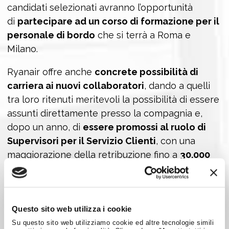
candidati selezionati avranno l’opportunità
di
partecipare ad un corso di formazione per il
personale di bordo
che si terrà a Roma e
Milano.
Ryanair offre anche
concrete possibilità di
carriera ai nuovi collaboratori
, dando a quelli
tra loro ritenuti meritevoli la possibilità di essere
assunti direttamente presso la compagnia e,
dopo un anno, di
essere promossi al ruolo di
Supervisori per il Servizio Clienti
, con una
maggiorazione della retribuzione fino a
30.000
Euro all’anno
, ed un aumento dei benefit,
compresi sconti su altre compagnie aeree.
Per partecipare è necessario inviare la propria
Questo sito web utilizza i cookie
candidatura
QUI.
Nel caso in cui si avessero
Su questo sito web utilizziamo cookie ed altre tecnologie simili