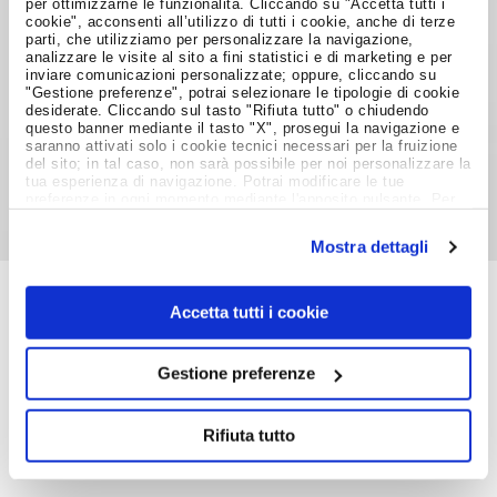
problemi con l'invio di quest'ultima o si avesse
per ottimizzarne le funzionalità. Cliccando su "Accetta tutti i
cookie", acconsenti all’utilizzo di tutti i cookie, anche di terze
bisogno di ulteriori informazioni si può scrivere
parti, che utilizziamo per personalizzare la navigazione,
analizzare le visite al sito a fini statistici e di marketing e per
a
recruit@crewlink.ie.
inviare comunicazioni personalizzate; oppure, cliccando su
"Gestione preferenze", potrai selezionare le tipologie di cookie
desiderate. Cliccando sul tasto "Rifiuta tutto" o chiudendo
questo banner mediante il tasto "X", prosegui la navigazione e
Condividi su:
saranno attivati solo i cookie tecnici necessari per la fruizione
del sito; in tal caso, non sarà possibile per noi personalizzare la
tua esperienza di navigazione. Potrai modificare le tue
preferenze in ogni momento mediante l'apposito pulsante. Per
ulteriori informazioni ti invitiamo a prendere visione
dell'informativa estesa
Cookie Policy
.
Mostra dettagli
Accetta tutti i cookie
Job Meeting
MAGAZINE
Gestione preferenze
Notizie dal Mondo del Lavoro
Rifiuta tutto