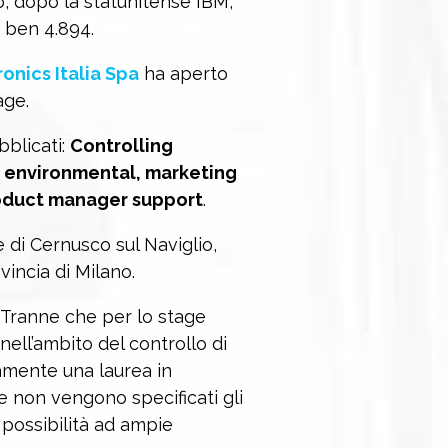
to, dopo la statunitense IBM,
 ben 4.894.
onics Italia Spa
ha aperto
age.
bblicati:
Controlling
 environmental, marketing
oduct manager support
.
e di Cernusco sul Naviglio,
incia di Milano.
Tranne che per lo stage
nell’ambito del controllo di
samente una laurea in
 non vengono specificati gli
a possibilità ad ampie