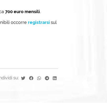
rca
700 euro mensili
.
onibili occorre
registrarsi
sul
dividi su: