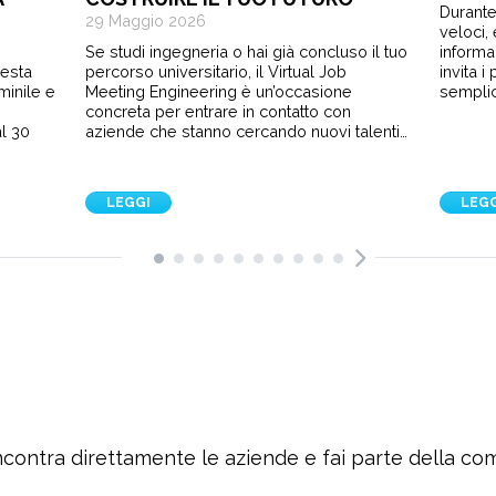
Durante
29 Maggio 2026
veloci,
Se studi ingegneria o hai già concluso il tuo
informa
sesta
percorso universitario, il Virtual Job
invita 
minile e
Meeting Engineering è un’occasione
semplic
e
concreta per entrare in contatto con
l 30
aziende che stanno cercando nuovi talenti…
LEGGI
LEG
ncontra direttamente le aziende e fai parte della c