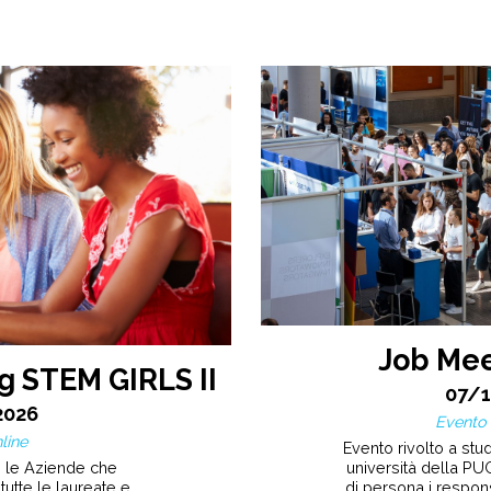
Job Mee
g STEM GIRLS II
07/
2026
Evento 
line
Evento rivolto a stude
n le Aziende che
università della PUG
tutte le laureate e
di persona i respons