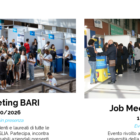
ting BARI
Job Me
10/2026
in presenza
Ev
nti e laureati di tutte le
Evento rivolto a
LIA. Partecipa, incontra
università della
abili aziendali presenti