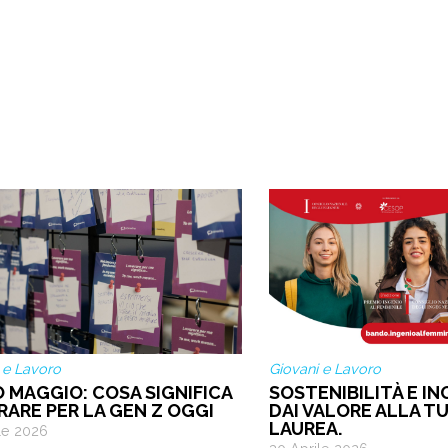
 e Lavoro
Giovani e Lavoro
O MAGGIO: COSA SIGNIFICA
SOSTENIBILITÀ E IN
RARE PER LA GEN Z OGGI
DAI VALORE ALLA TU
LAUREA.
le 2026