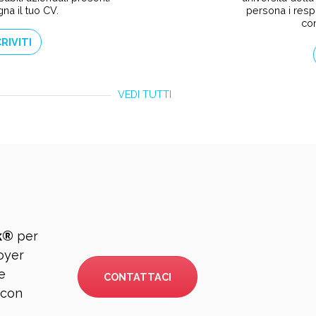
persona i resp
na il tuo CV.
con
CRIVITI
VEDI TUTTI
k®
per
loyer
e
CONTATTACI
 con