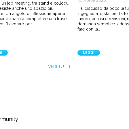
30 Aprile 2026
 un job meeting, tra stand e colloqui
 esiste anche uno spazio più
Hai discusso da poco la tua
le. Un angolo di riflessione aperta
ingegneria, o stai per farl
i partecipanti a completare una frase
lavoro, analisi e revisioni,
e: “Lavorare per…
domanda semplice: ades
fare con la…
GI
LEGGI
VEDI TUTTI
ommunity