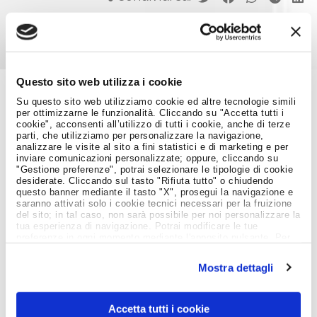
Questo sito web utilizza i cookie
Su questo sito web utilizziamo cookie ed altre tecnologie simili
Job Meeting
per ottimizzarne le funzionalità. Cliccando su "Accetta tutti i
cookie", acconsenti all’utilizzo di tutti i cookie, anche di terze
MAGAZINE
parti, che utilizziamo per personalizzare la navigazione,
analizzare le visite al sito a fini statistici e di marketing e per
inviare comunicazioni personalizzate; oppure, cliccando su
"Gestione preferenze", potrai selezionare le tipologie di cookie
Notizie dal Mondo del Lavoro
desiderate. Cliccando sul tasto "Rifiuta tutto" o chiudendo
questo banner mediante il tasto "X", prosegui la navigazione e
saranno attivati solo i cookie tecnici necessari per la fruizione
del sito; in tal caso, non sarà possibile per noi personalizzare la
tua esperienza di navigazione. Potrai modificare le tue
preferenze in ogni momento mediante l'apposito pulsante. Per
ulteriori informazioni ti invitiamo a prendere visione
dell'informativa estesa
Cookie Policy
.
Mostra dettagli
Accetta tutti i cookie