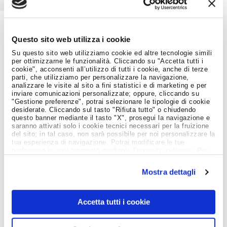
Questo sito web utilizza i cookie
Job Meeting
MAGAZINE
Su questo sito web utilizziamo cookie ed altre tecnologie simili
per ottimizzarne le funzionalità. Cliccando su "Accetta tutti i
cookie", acconsenti all’utilizzo di tutti i cookie, anche di terze
parti, che utilizziamo per personalizzare la navigazione,
Notizie dal Mondo del Lavoro
analizzare le visite al sito a fini statistici e di marketing e per
inviare comunicazioni personalizzate; oppure, cliccando su
"Gestione preferenze", potrai selezionare le tipologie di cookie
desiderate. Cliccando sul tasto "Rifiuta tutto" o chiudendo
questo banner mediante il tasto "X", prosegui la navigazione e
saranno attivati solo i cookie tecnici necessari per la fruizione
del sito; in tal caso, non sarà possibile per noi personalizzare la
tua esperienza di navigazione. Potrai modificare le tue
preferenze in ogni momento mediante l'apposito pulsante. Per
ulteriori informazioni ti invitiamo a prendere visione
dell'informativa estesa
Cookie Policy
.
Mostra dettagli
Accetta tutti i cookie