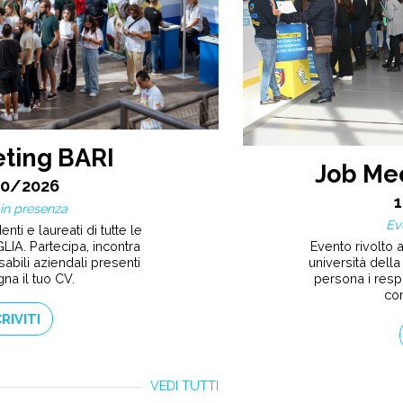
ting BARI
Job Me
10/2026
in presenza
Ev
nti e laureati di tutte le
Evento rivolto a
LIA. Partecipa, incontra
università della
abili aziendali presenti
persona i resp
na il tuo CV.
con
CRIVITI
VEDI TUTTI