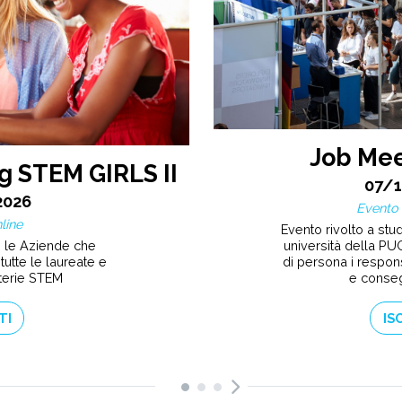
Job Mee
g STEM GIRLS II
07/
2026
Evento 
line
Evento rivolto a stude
n le Aziende che
università della PUG
tutte le laureate e
di persona i respons
terie STEM
e conseg
TI
IS