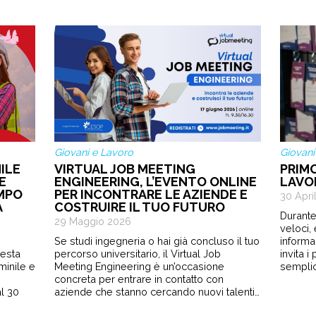
Giovani e Lavoro
Giovani
ILE
VIRTUAL JOB MEETING
PRIM
E
ENGINEERING, L’EVENTO ONLINE
LAVO
EMPO
PER INCONTRARE LE AZIENDE E
30 Apri
A
COSTRUIRE IL TUO FUTURO
Durante
29 Maggio 2026
veloci,
Se studi ingegneria o hai già concluso il tuo
informa
sesta
percorso universitario, il Virtual Job
invita 
minile e
Meeting Engineering è un’occasione
semplic
e
concreta per entrare in contatto con
l 30
aziende che stanno cercando nuovi talenti…