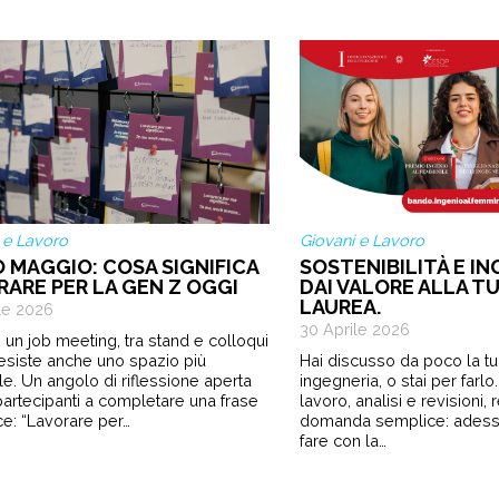
 e Lavoro
Giovani e Lavoro
O MAGGIO: COSA SIGNIFICA
SOSTENIBILITÀ E IN
RARE PER LA GEN Z OGGI
DAI VALORE ALLA TU
LAUREA.
le 2026
30 Aprile 2026
 un job meeting, tra stand e colloqui
 esiste anche uno spazio più
Hai discusso da poco la tua
le. Un angolo di riflessione aperta
ingegneria, o stai per farl
i partecipanti a completare una frase
lavoro, analisi e revisioni,
e: “Lavorare per…
domanda semplice: ades
fare con la…