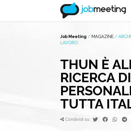
Job Meeting
/
MAGAZINE
/
ARCHI
LAVORO
THUN È AL
RICERCA D
PERSONALE
TUTTA ITA
Condividi su: