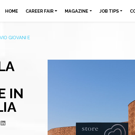
HOME
CAREER FAIR
MAGAZINE
JOB TIPS
C
VIO GIOVANI E
LA
I
 IN
LIA