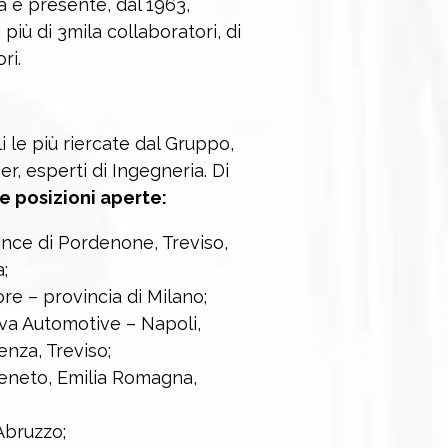
nda è presente, dal 1963,
più di 3mila collaboratori, di
ri.
 le più riercate dal Gruppo,
r, esperti di Ingegneria. Di
e posizioni aperte:
nce di Pordenone, Treviso,
;
e – provincia di Milano;
va Automotive – Napoli,
nza, Treviso;
Veneto, Emilia Romagna,
Abruzzo;