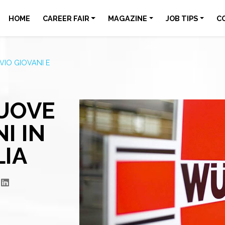
HOME
CAREER FAIR
MAGAZINE
JOB TIPS
C
VIO GIOVANI E
UOVE
I IN
LIA