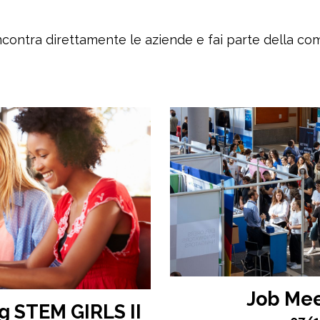
ncontra direttamente le aziende e fai parte della c
Job Mee
g STEM GIRLS II