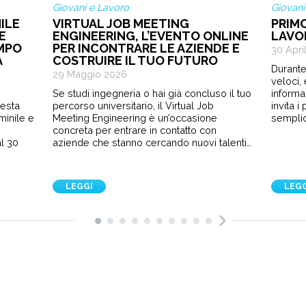
Giovani e Lavoro
Giovani
ILE
VIRTUAL JOB MEETING
PRIM
E
ENGINEERING, L’EVENTO ONLINE
LAVO
EMPO
PER INCONTRARE LE AZIENDE E
30 Apri
A
COSTRUIRE IL TUO FUTURO
Durante
29 Maggio 2026
veloci,
Se studi ingegneria o hai già concluso il tuo
informa
sesta
percorso universitario, il Virtual Job
invita 
minile e
Meeting Engineering è un’occasione
semplic
e
concreta per entrare in contatto con
l 30
aziende che stanno cercando nuovi talenti…
LEGGI
LEG