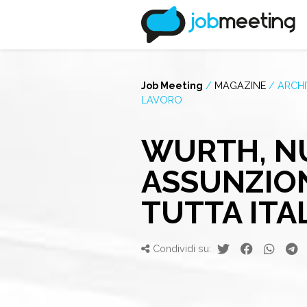
Job Meeting
/
MAGAZINE
/
ARCHI
LAVORO
WURTH, N
ASSUNZION
TUTTA ITA
Condividi su: