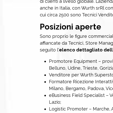
di clienti a livello globale. L’azie
anche in Italia, con Wurth srRl con 
cui circa 2500 sono Tecnici Vendito
Posizioni aperte
Sono proprio le figure commerciali
affiancate da Tecnici, Store Manage
seguito l'
elenco dettagliato dell
Promotore Equipment – provi
Belluno, Udine, Trieste, Gorizia
Venditore per Wurth Superstor
Formatore Ricezione Interatti
Milano, Bergamo, Padova, Vice
eBusiness Field Specialist – 
Lazio;
Logistic Promoter – Marche, 