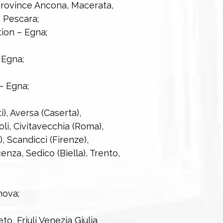
province Ancona, Macerata,
 Pescara;
ion – Egna;
 Egna;
– Egna;
), Aversa (Caserta),
li, Civitavecchia (Roma),
), Scandicci (Firenze),
enza, Sedico (Biella), Trento,
nova;
o, Friuli Venezia Giulia