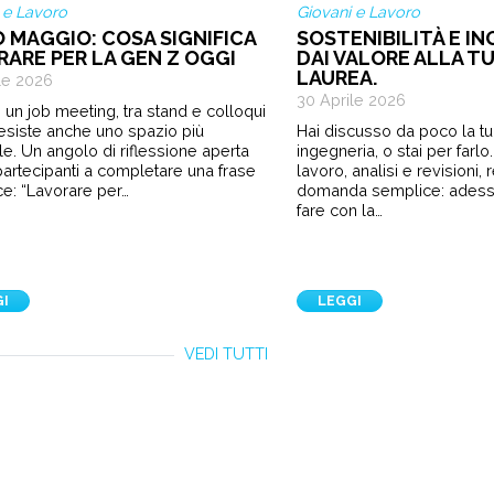
 e Lavoro
Giovani e Lavoro
O MAGGIO: COSA SIGNIFICA
SOSTENIBILITÀ E IN
RARE PER LA GEN Z OGGI
DAI VALORE ALLA TU
LAUREA.
le 2026
30 Aprile 2026
 un job meeting, tra stand e colloqui
 esiste anche uno spazio più
Hai discusso da poco la tua
le. Un angolo di riflessione aperta
ingegneria, o stai per farl
i partecipanti a completare una frase
lavoro, analisi e revisioni,
e: “Lavorare per…
domanda semplice: ades
fare con la…
GI
LEGGI
VEDI TUTTI