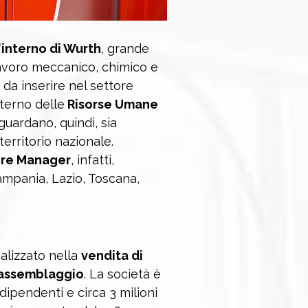
l'interno di Wurth
, grande
l lavoro meccanico, chimico e
li da inserire nel settore
interno delle
Risorse Umane
guardano, quindi, sia
 territorio nazionale.
ore Manager
, infatti,
ampania, Lazio, Toscana,
lizzato nella
vendita di
e assemblaggio
. La società è
ipendenti e circa 3 milioni