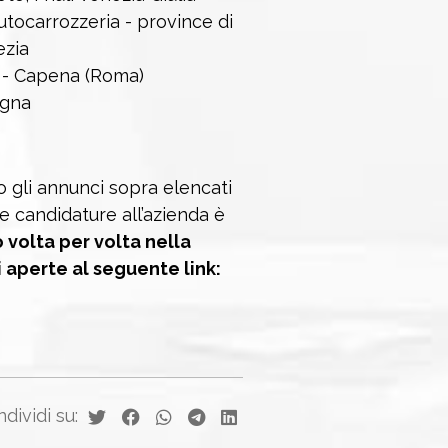
utocarrozzeria - province di
ezia
 - Capena (Roma)
Egna
no gli annunci sopra elencati
ie candidature all’azienda è
o volta per volta nella
i aperte al seguente link:
dividi su: