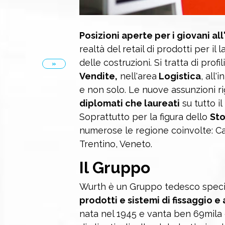
Posizioni aperte per i giovani al
realtà del retail di prodotti per i
delle costruzioni. Si tratta di profi
»
Vendite,
nell'area
Logistica
, all'
e non solo. Le nuove assunzioni ri
diplomati che laureati
su tutto il
Soprattutto per la figura dello
St
numerose le regione coinvolte: C
Trentino, Veneto.
Il Gruppo
Wurth è un Gruppo tedesco specia
prodotti e sistemi di fissaggio 
nata nel 1945 e vanta ben 69mila d