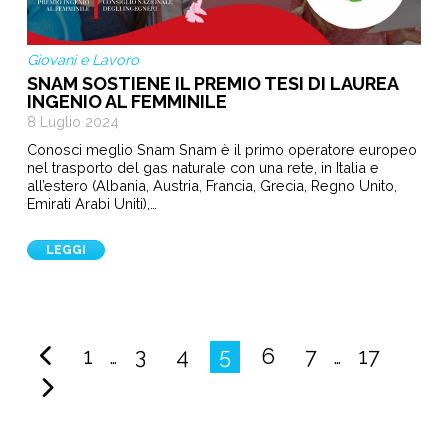
Giovani e Lavoro
SNAM SOSTIENE IL PREMIO TESI DI LAUREA
INGENIO AL FEMMINILE
8 Luglio 2024
Conosci meglio Snam Snam è il primo operatore europeo
nel trasporto del gas naturale con una rete, in Italia e
all’estero (Albania, Austria, Francia, Grecia, Regno Unito,
Emirati Arabi Uniti),…
LEGGI
Navigation eventi
1
3
4
5
6
7
17
…
…