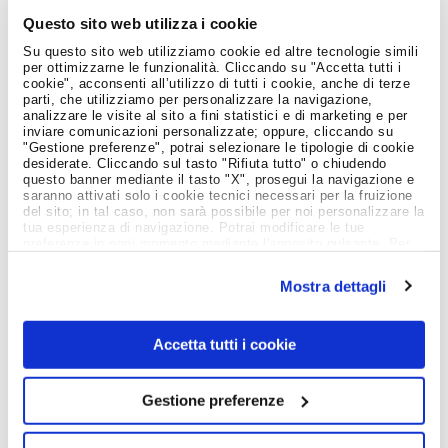
Questo sito web utilizza i cookie
Su questo sito web utilizziamo cookie ed altre tecnologie simili
per ottimizzarne le funzionalità. Cliccando su "Accetta tutti i
cookie", acconsenti all’utilizzo di tutti i cookie, anche di terze
parti, che utilizziamo per personalizzare la navigazione,
Giovani e Lavoro
analizzare le visite al sito a fini statistici e di marketing e per
JOB MEETING BARI 2024: UN’OCCASIONE DA
inviare comunicazioni personalizzate; oppure, cliccando su
NON PERDERE PER LAUREANDI E
"Gestione preferenze", potrai selezionare le tipologie di cookie
NEOLAUREATI DELLA PUGLIA
desiderate. Cliccando sul tasto "Rifiuta tutto" o chiudendo
questo banner mediante il tasto "X", prosegui la navigazione e
2 Ottobre 2024
saranno attivati solo i cookie tecnici necessari per la fruizione
del sito; in tal caso, non sarà possibile per noi personalizzare la
Se sei un giovane laureando o neolaureato della Puglia e
tua esperienza di navigazione. Potrai modificare le tue
desideri avviare il tuo percorso professionale, il 10 ottobre
preferenze in ogni momento mediante l'apposito pulsante. Per
2024 è una data importante da segnare! Presso il
ulteriori informazioni ti invitiamo a prendere visione
Politecnico di…
dell'informativa estesa
Cookie Policy
.
Mostra dettagli
LEGGI
Accetta tutti i cookie
Gestione preferenze