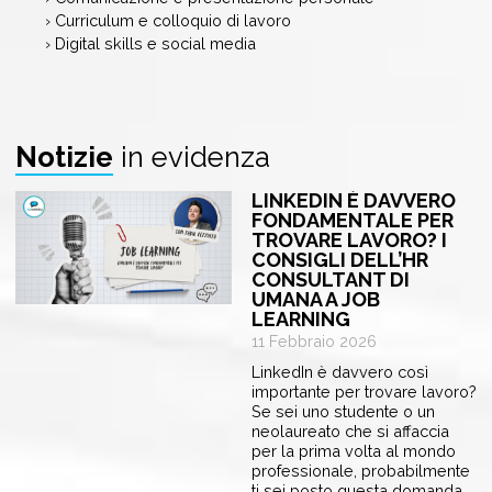
› Curriculum e colloquio di lavoro
› Digital skills e social media
Notizie
in evidenza
LINKEDIN È DAVVERO
FONDAMENTALE PER
TROVARE LAVORO? I
CONSIGLI DELL’HR
CONSULTANT DI
UMANA A JOB
LEARNING
11 Febbraio 2026
LinkedIn è davvero così
importante per trovare lavoro?
Se sei uno studente o un
neolaureato che si affaccia
per la prima volta al mondo
professionale, probabilmente
ti sei posto questa domanda…