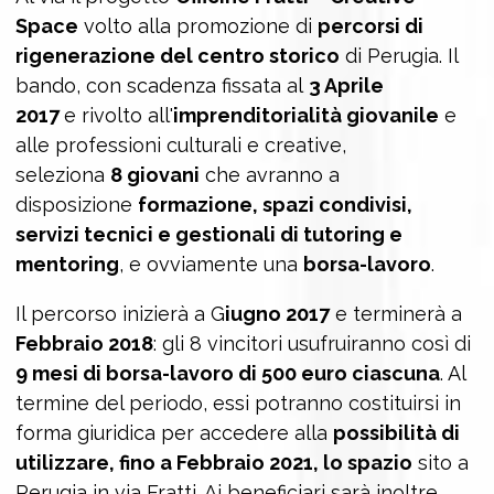
Space
volto alla promozione di
percorsi di
rigenerazione del centro storico
di Perugia. Il
bando, con scadenza fissata al
3 Aprile
2017
e rivolto all'
imprenditorialità giovanile
e
alle professioni culturali e creative,
seleziona
8 giovani
che avranno a
disposizione
formazione, spazi condivisi,
servizi tecnici e gestionali di tutoring e
mentoring
, e ovviamente una
borsa-lavoro
.
Il percorso inizierà a G
iugno 2017
e terminerà a
Febbraio 2018
: gli 8 vincitori usufruiranno così di
9 mesi di borsa-lavoro di 500 euro ciascuna
. Al
termine del periodo, essi potranno costituirsi in
forma giuridica per accedere alla
possibilità di
utilizzare, fino a Febbraio 2021, lo spazio
sito a
Perugia in via Fratti. Ai beneficiari sarà inoltre