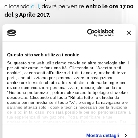
cliccando
qui
, dovrà pervenire
entro le ore 17.00
del 3 Aprile 2017.
Condividi su:
Questo sito web utilizza i cookie
Su questo sito web utilizziamo cookie ed altre tecnologie simili
per ottimizzarne le funzionalità. Cliccando su "Accetta tutti i
cookie", acconsenti all’utilizzo di tutti i cookie, anche di terze
parti, che utilizziamo per personalizzare la navigazione,
analizzare le visite al sito a fini statistici e di marketing e per
Job Meeting
inviare comunicazioni personalizzate; oppure, cliccando su
MAGAZINE
"Gestione preferenze", potrai selezionare le tipologie di cookie
desiderate. Cliccando sul tasto "Rifiuta tutto" o chiudendo
questo banner mediante il tasto "X", prosegui la navigazione e
saranno attivati solo i cookie tecnici necessari per la fruizione
del sito; in tal caso, non sarà possibile per noi personalizzare la
Notizie dal Mondo del Lavoro
tua esperienza di navigazione. Potrai modificare le tue
preferenze in ogni momento mediante l'apposito pulsante. Per
ulteriori informazioni ti invitiamo a prendere visione
dell'informativa estesa
Cookie Policy
.
Mostra dettagli