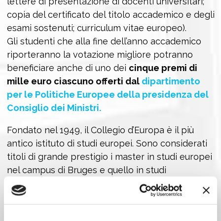
lettere di presentazione di docenti universitari;
copia del certificato del titolo accademico e degli
esami sostenuti; curriculum vitae europeo).
Gli studenti che alla fine dell’anno accademico
riporteranno la votazione migliore potranno
beneficiare anche di uno dei
cinque premi di
mille euro ciascuno offerti dal
dipartimento
per le Politiche Europee della presidenza del
Consiglio dei Ministri.
Fondato nel 1949, il Collegio d’Europa è il più
antico istituto di studi europei. Sono considerati
titoli di grande prestigio i master in studi europei
nel campus di Bruges e quello in studi
interdisciplinari europei a Natolin, che ogni anno
attirano 400 studenti di 50 diversi paesi del
mondo.