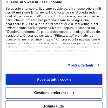
Questo sito web utilizza i cookie
Su questo sito web utilizziamo cookie ed altre tecnologie simili
per ottimizzarne le funzionalità. Cliccando su "Accetta tutti i
Chiara Del Priore
cookie", acconsenti all’utilizzo di tutti i cookie, anche di terze
parti, che utilizziamo per personalizzare la navigazione,
analizzare le visite al sito a fini statistici e di marketing e per
22 novembre 2012
inviare comunicazioni personalizzate; oppure, cliccando su
"Gestione preferenze", potrai selezionare le tipologie di cookie
desiderate. Cliccando sul tasto "Rifiuta tutto" o chiudendo
Foto di
Giorgios
questo banner mediante il tasto "X", prosegui la navigazione e
saranno attivati solo i cookie tecnici necessari per la fruizione
del sito; in tal caso, non sarà possibile per noi personalizzare la
tua esperienza di navigazione. Potrai modificare le tue
Condividi su:
preferenze in ogni momento mediante l'apposito pulsante. Per
ulteriori informazioni ti invitiamo a prendere visione
dell'informativa estesa
Cookie Policy
.
Mostra dettagli
Accetta tutti i cookie
Gestione preferenze
Job Meeting
MAGAZINE
Rifiuta tutto