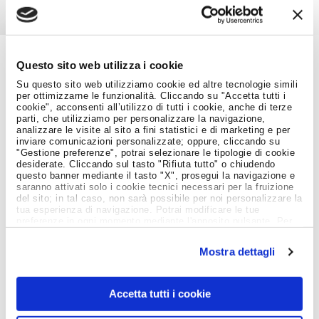
Questo sito web utilizza i cookie
Job Meeting
Su questo sito web utilizziamo cookie ed altre tecnologie simili
MAGAZINE
per ottimizzarne le funzionalità. Cliccando su "Accetta tutti i
cookie", acconsenti all’utilizzo di tutti i cookie, anche di terze
parti, che utilizziamo per personalizzare la navigazione,
analizzare le visite al sito a fini statistici e di marketing e per
Notizie dal Mondo del Lavoro
inviare comunicazioni personalizzate; oppure, cliccando su
"Gestione preferenze", potrai selezionare le tipologie di cookie
desiderate. Cliccando sul tasto "Rifiuta tutto" o chiudendo
questo banner mediante il tasto "X", prosegui la navigazione e
saranno attivati solo i cookie tecnici necessari per la fruizione
del sito; in tal caso, non sarà possibile per noi personalizzare la
tua esperienza di navigazione. Potrai modificare le tue
preferenze in ogni momento mediante l'apposito pulsante. Per
ulteriori informazioni ti invitiamo a prendere visione
dell'informativa estesa
Cookie Policy
.
Mostra dettagli
Accetta tutti i cookie