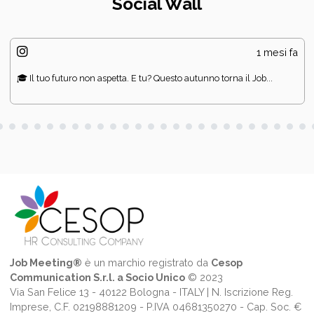
Social Wall
1 mesi fa
🎓 Il tuo futuro non aspetta. E tu? Questo autunno torna il Job...
Job Meeting®
è un marchio registrato da
Cesop
Communication S.r.l. a Socio Unico
© 2023
Via San Felice 13 - 40122 Bologna - ITALY | N. Iscrizione Reg.
Imprese, C.F. 02198881209 - P.IVA 04681350270 - Cap. Soc. €