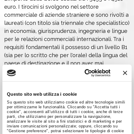
euro. I tirocini si svolgono nel settore
commerciale di aziende straniere e sono rivolti a
laureati (con titolo sia triennale che specialistico)
in economia, giurisprudenza, ingegneria e lingue
per le relazioni commerciali internazionali. Tra i
requisiti fondamentali il possesso di un livello B1
(sia per lo scritto che per l'orale) della lingua del
paese di destinazione e il non aver mai
beneficiato in passato di altre borse Leonardo.
C'è tempo fino al
30 settembre
per presentare
la propria candidatura. Le domande vanno
Questo sito web utilizza i cookie
compilate scaricando il modulo online sulla
Su questo sito web utilizziamo cookie ed altre tecnologie simili
per ottimizzarne le funzionalità. Cliccando su "Accetta tutti i
pagina
dedicata al progetto e corredate di cv
cookie", acconsenti all’utilizzo di tutti i cookie, anche di terze
formato europeo con foto, autocertificazione
parti, che utilizziamo per personalizzare la navigazione,
analizzare le visite al sito a fini statistici e di marketing e per
relativa al possesso dei livelli di competenza
inviare comunicazioni personalizzate; oppure, cliccando su
"Gestione preferenze", potrai selezionare le tipologie di cookie
linguistica richiesti, fototessera, copia del