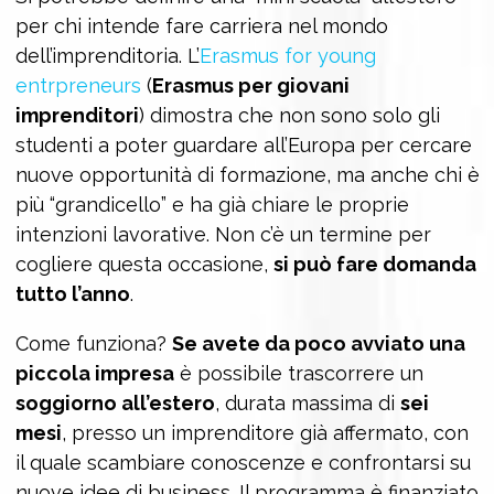
per chi intende fare carriera nel mondo
dell’imprenditoria. L’
Erasmus for young
entrpreneurs
(
Erasmus per giovani
imprenditori
) dimostra che non sono solo gli
studenti a poter guardare all’Europa per cercare
nuove opportunità di formazione, ma anche chi è
più “grandicello” e ha già chiare le proprie
intenzioni lavorative. Non c’è un termine per
cogliere questa occasione,
si può fare domanda
tutto l’anno
.
Come funziona?
Se avete da poco avviato una
piccola impresa
è possibile trascorrere un
soggiorno all’estero
, durata massima di
sei
mesi
, presso un imprenditore già affermato, con
il quale scambiare conoscenze e confrontarsi su
nuove idee di business. Il programma è finanziato