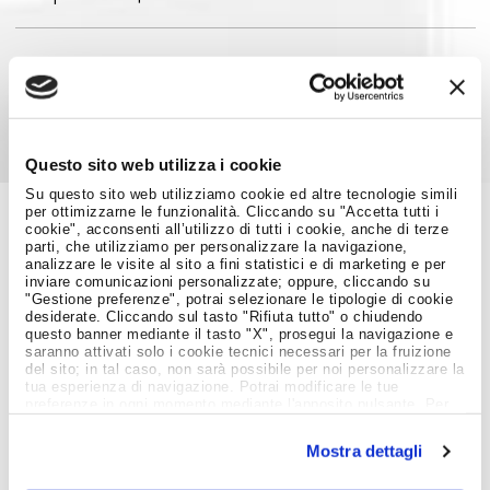
Condividi su:
Questo sito web utilizza i cookie
Su questo sito web utilizziamo cookie ed altre tecnologie simili
per ottimizzarne le funzionalità. Cliccando su "Accetta tutti i
cookie", acconsenti all’utilizzo di tutti i cookie, anche di terze
parti, che utilizziamo per personalizzare la navigazione,
Job Meeting
analizzare le visite al sito a fini statistici e di marketing e per
MAGAZINE
inviare comunicazioni personalizzate; oppure, cliccando su
"Gestione preferenze", potrai selezionare le tipologie di cookie
desiderate. Cliccando sul tasto "Rifiuta tutto" o chiudendo
questo banner mediante il tasto "X", prosegui la navigazione e
Notizie dal Mondo del Lavoro
saranno attivati solo i cookie tecnici necessari per la fruizione
del sito; in tal caso, non sarà possibile per noi personalizzare la
tua esperienza di navigazione. Potrai modificare le tue
preferenze in ogni momento mediante l'apposito pulsante. Per
ulteriori informazioni ti invitiamo a prendere visione
dell'informativa estesa
Cookie Policy
.
Mostra dettagli