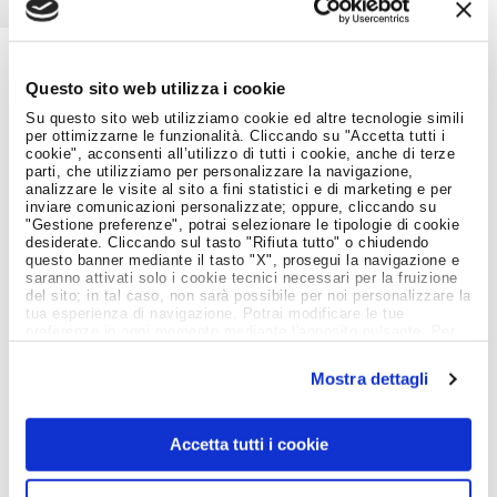
Questo sito web utilizza i cookie
Job Meeting
MAGAZINE
Su questo sito web utilizziamo cookie ed altre tecnologie simili
per ottimizzarne le funzionalità. Cliccando su "Accetta tutti i
cookie", acconsenti all’utilizzo di tutti i cookie, anche di terze
parti, che utilizziamo per personalizzare la navigazione,
analizzare le visite al sito a fini statistici e di marketing e per
Notizie dal Mondo del Lavoro
inviare comunicazioni personalizzate; oppure, cliccando su
"Gestione preferenze", potrai selezionare le tipologie di cookie
desiderate. Cliccando sul tasto "Rifiuta tutto" o chiudendo
questo banner mediante il tasto "X", prosegui la navigazione e
saranno attivati solo i cookie tecnici necessari per la fruizione
del sito; in tal caso, non sarà possibile per noi personalizzare la
tua esperienza di navigazione. Potrai modificare le tue
preferenze in ogni momento mediante l'apposito pulsante. Per
ulteriori informazioni ti invitiamo a prendere visione
dell'informativa estesa
Cookie Policy
.
Mostra dettagli
Accetta tutti i cookie