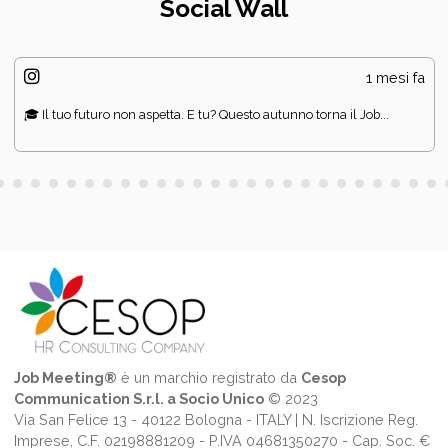
Social Wall
1 mesi fa
🎓 Il tuo futuro non aspetta. E tu? Questo autunno torna il Job...
Job Meeting®
è un marchio registrato da
Cesop
Communication S.r.l. a Socio Unico
© 2023
Via San Felice 13 - 40122 Bologna - ITALY | N. Iscrizione Reg.
Imprese, C.F. 02198881209 - P.IVA 04681350270 - Cap. Soc. €