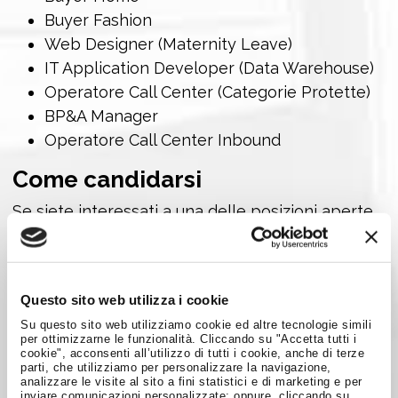
Buyer Fashion
Web Designer (Maternity Leave)
IT Application Developer (Data Warehouse)
Operatore Call Center (Categorie Protette)
BP&A Manager
Operatore Call Center Inbound
Come candidarsi
Se siete interessati a una delle posizioni aperte,
potete inviare la vostra candidatura cliccando
sul seguente link:
Questo sito web utilizza i cookie
LAVORA CON NOI
Su questo sito web utilizziamo cookie ed altre tecnologie simili
per ottimizzarne le funzionalità. Cliccando su "Accetta tutti i
cookie", acconsenti all’utilizzo di tutti i cookie, anche di terze
parti, che utilizziamo per personalizzare la navigazione,
analizzare le visite al sito a fini statistici e di marketing e per
Condividi su:
inviare comunicazioni personalizzate; oppure, cliccando su