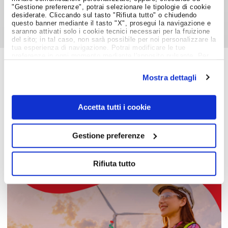
"Gestione preferenze", potrai selezionare le tipologie di cookie
desiderate. Cliccando sul tasto "Rifiuta tutto" o chiudendo
questo banner mediante il tasto "X", prosegui la navigazione e
saranno attivati solo i cookie tecnici necessari per la fruizione
del sito; in tal caso, non sarà possibile per noi personalizzare la
tua esperienza di navigazione. Potrai modificare le tue
preferenze in ogni momento mediante l'apposito pulsante. Per
ulteriori informazioni ti invitiamo a prendere visione
dell'informativa estesa
Cookie Policy
.
Mostra dettagli
Job Meeting
MAGAZINE
Accetta tutti i cookie
Notizie dal Mondo del Lavoro
Gestione preferenze
Rifiuta tutto