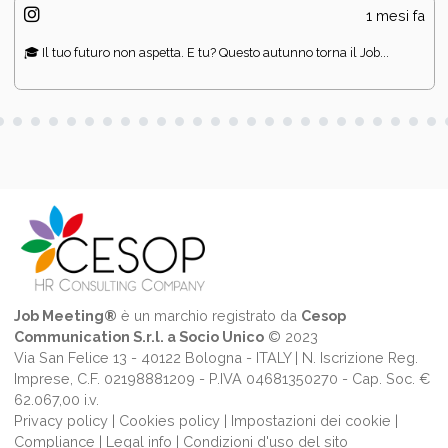
1 mesi fa
🎓 Il tuo futuro non aspetta. E tu? Questo autunno torna il Job...
Job Meeting®
è un marchio registrato da
Cesop
Communication S.r.l. a Socio Unico
© 2023
Via San Felice 13 - 40122 Bologna - ITALY | N. Iscrizione Reg.
Imprese, C.F. 02198881209 - P.IVA 04681350270 - Cap. Soc. €
62.067,00 i.v.
Privacy policy
|
Cookies policy
|
Impostazioni dei cookie
|
Compliance
|
Legal info
|
Condizioni d'uso del sito