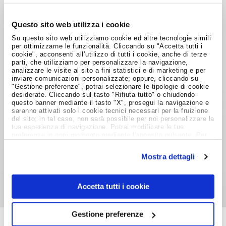
scientifica in una delle macro-aree di cui all’art. 1
comma 1; c) un
progetto di ricerca
; d) copia di
Questo sito web utilizza i cookie
un
Su questo sito web utilizziamo cookie ed altre tecnologie simili
per ottimizzarne le funzionalità. Cliccando su "Accetta tutti i
documento di riconoscimento in corso di validità.
cookie", acconsenti all’utilizzo di tutti i cookie, anche di terze
parti, che utilizziamo per personalizzare la navigazione,
analizzare le visite al sito a fini statistici e di marketing e per
Raffaella Giuri
inviare comunicazioni personalizzate; oppure, cliccando su
"Gestione preferenze", potrai selezionare le tipologie di cookie
desiderate. Cliccando sul tasto "Rifiuta tutto" o chiudendo
26 ottobre 2010
questo banner mediante il tasto "X", prosegui la navigazione e
saranno attivati solo i cookie tecnici necessari per la fruizione
Foto di
Eagleapex
del sito; in tal caso, non sarà possibile per noi personalizzare la
tua esperienza di navigazione. Potrai modificare le tue
preferenze in ogni momento mediante l'apposito pulsante. Per
ulteriori informazioni ti invitiamo a prendere visione
dell'informativa estesa
Cookie Policy
.
Condividi su:
Mostra dettagli
Accetta tutti i cookie
Gestione preferenze