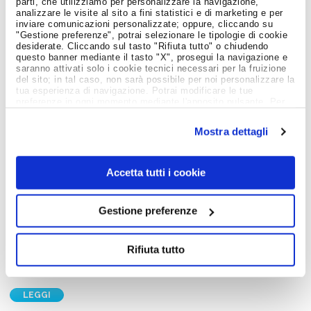
parti, che utilizziamo per personalizzare la navigazione,
analizzare le visite al sito a fini statistici e di marketing e per
inviare comunicazioni personalizzate; oppure, cliccando su
"Gestione preferenze", potrai selezionare le tipologie di cookie
desiderate. Cliccando sul tasto "Rifiuta tutto" o chiudendo
questo banner mediante il tasto "X", prosegui la navigazione e
saranno attivati solo i cookie tecnici necessari per la fruizione
del sito; in tal caso, non sarà possibile per noi personalizzare la
tua esperienza di navigazione. Potrai modificare le tue
preferenze in ogni momento mediante l'apposito pulsante. Per
ulteriori informazioni ti invitiamo a prendere visione
dell'informativa estesa
Cookie Policy
.
Mostra dettagli
Giovani e Lavoro
PREMIO INGENIO AL FEMMINILE 2026:
CANDIDATURE APERTE FINO AL 30 GIUGNO. PIÙ
Accetta tutti i cookie
TEMPO ANCHE PER LA NUOVA SFIDA INGENIO
TEAM
10 Giugno 2026
Gestione preferenze
C'è più tempo per partecipare alla sesta edizione del Premio
Ingenio al Femminile e alla nuova iniziativa Ingenio Team: le
Rifiuta tutto
candidature resteranno aperte fino al 30 giugno 2026. La
proroga…
LEGGI