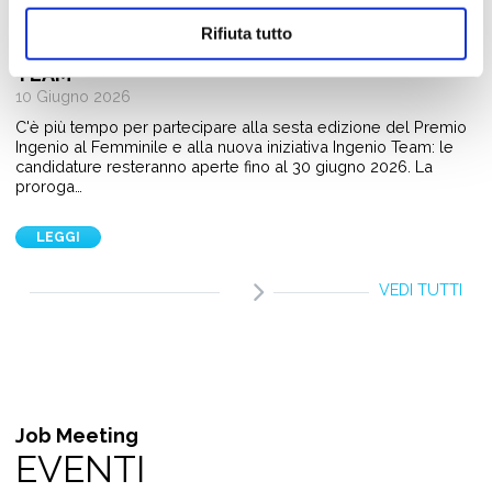
PREMIO INGENIO AL FEMMINILE 2026:
CANDIDATURE APERTE FINO AL 30 GIUGNO. PIÙ
Rifiuta tutto
TEMPO ANCHE PER LA NUOVA SFIDA INGENIO
TEAM
10 Giugno 2026
C'è più tempo per partecipare alla sesta edizione del Premio
Ingenio al Femminile e alla nuova iniziativa Ingenio Team: le
candidature resteranno aperte fino al 30 giugno 2026. La
proroga…
LEGGI
VEDI TUTTI
Job Meeting
EVENTI