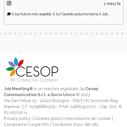
1 mesi fa
🎓 Il tuo futuro non aspetta. E tu? Questo autunno torna il Job...
Job Meeting®
è un marchio registrato da
Cesop
Communication S.r.l. a Socio Unico
© 2023
Via San Felice 13 - 40122 Bologna - ITALY | N. Iscrizione Reg.
Imprese, C.F. 02198881209 - P.IVA 04681350270 - Cap. Soc. €
62.067,00 i.v.
Privacy policy
|
Cookies policy
|
Impostazioni dei cookie
|
Compliance
|
Legal info
|
Condizioni d'uso del sito