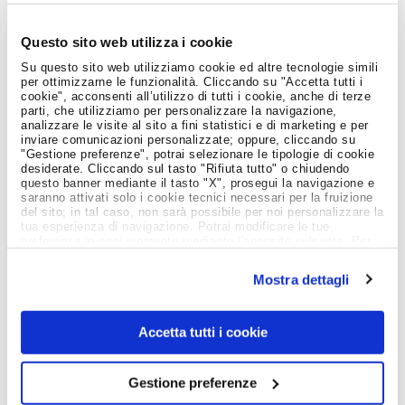
Job Meeting
MAGAZINE
Questo sito web utilizza i cookie
Su questo sito web utilizziamo cookie ed altre tecnologie simili
per ottimizzarne le funzionalità. Cliccando su "Accetta tutti i
cookie", acconsenti all’utilizzo di tutti i cookie, anche di terze
Notizie dal Mondo del Lavoro
parti, che utilizziamo per personalizzare la navigazione,
analizzare le visite al sito a fini statistici e di marketing e per
inviare comunicazioni personalizzate; oppure, cliccando su
"Gestione preferenze", potrai selezionare le tipologie di cookie
desiderate. Cliccando sul tasto "Rifiuta tutto" o chiudendo
questo banner mediante il tasto "X", prosegui la navigazione e
saranno attivati solo i cookie tecnici necessari per la fruizione
del sito; in tal caso, non sarà possibile per noi personalizzare la
tua esperienza di navigazione. Potrai modificare le tue
preferenze in ogni momento mediante l'apposito pulsante. Per
ulteriori informazioni ti invitiamo a prendere visione
dell'informativa estesa
Cookie Policy
.
Mostra dettagli
Accetta tutti i cookie
Gestione preferenze
Giovani e Lavoro