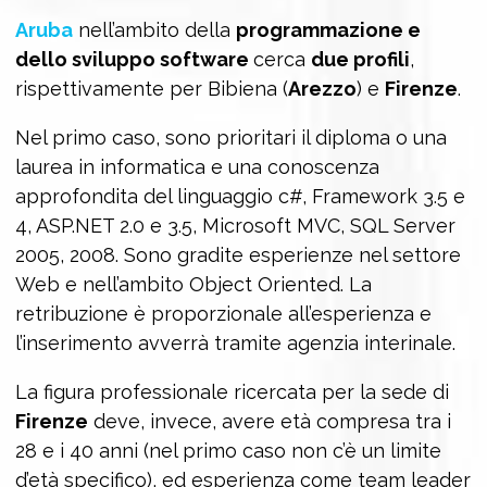
Aruba
nell’ambito della
programmazione e
dello sviluppo software
cerca
due profili
,
rispettivamente per Bibiena (
Arezzo
) e
Firenze
.
Nel primo caso, sono prioritari il diploma o una
laurea in informatica e una conoscenza
approfondita del linguaggio c#, Framework 3.5 e
4, ASP.NET 2.0 e 3.5, Microsoft MVC, SQL Server
2005, 2008. Sono gradite esperienze nel settore
Web e nell’ambito Object Oriented. La
retribuzione è proporzionale all’esperienza e
l’inserimento avverrà tramite agenzia interinale.
La figura professionale ricercata per la sede di
Firenze
deve, invece, avere età compresa tra i
28 e i 40 anni (nel primo caso non c’è un limite
d’età specifico), ed esperienza come team leader