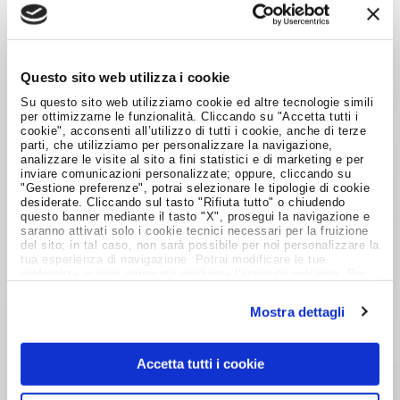
supportare e sviluppare la cooperazione con le
altre funzioni aziendali: marketing, prodotto,
ricerca e sviluppo, IT, assistenza clienti.
Questo sito web utilizza i cookie
Su questo sito web utilizziamo cookie ed altre tecnologie simili
Per tutte le posizioni è necessario inviare il
cv
per ottimizzarne le funzionalità. Cliccando su "Accetta tutti i
cookie", acconsenti all’utilizzo di tutti i cookie, anche di terze
attraverso la sezione dedicata. L’area
“lavora con
parti, che utilizziamo per personalizzare la navigazione,
noi”
raccoglie, invece, le altre informazioni utili.
analizzare le visite al sito a fini statistici e di marketing e per
inviare comunicazioni personalizzate; oppure, cliccando su
"Gestione preferenze", potrai selezionare le tipologie di cookie
Chiara Del Priore
desiderate. Cliccando sul tasto "Rifiuta tutto" o chiudendo
questo banner mediante il tasto "X", prosegui la navigazione e
saranno attivati solo i cookie tecnici necessari per la fruizione
20 giugno 2012
del sito; in tal caso, non sarà possibile per noi personalizzare la
tua esperienza di navigazione. Potrai modificare le tue
preferenze in ogni momento mediante l'apposito pulsante. Per
Foto di
Kogakure
ulteriori informazioni ti invitiamo a prendere visione
dell'informativa estesa
Cookie Policy
.
Mostra dettagli
Condividi su:
Accetta tutti i cookie