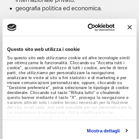
geografia politica ed economica.
Per la lingua inglese e l'altra lingua straniera
scelta, il candidato sostiene una conversazione
su tematiche di attualità internazionale.
Questo sito web utilizza i cookie
Il bando completo è disponibile sul sito della
Su questo sito web utilizziamo cookie ed altre tecnologie simili
Gazzetta Ufficiale
.
per ottimizzarne le funzionalità. Cliccando su "Accetta tutti i
cookie", acconsenti all’utilizzo di tutti i cookie, anche di terze
parti, che utilizziamo per personalizzare la navigazione,
Chi intende partecipare deve inviare la domanda
analizzare le visite al sito a fini statistici e di marketing e per
per via telematica, compilando il modulo on line
inviare comunicazioni personalizzate; oppure, cliccando su
"Gestione preferenze", potrai selezionare le tipologie di cookie
all'indirizzo internet
desiderate. Cliccando sul tasto "Rifiuta tutto" o chiudendo
questo banner mediante il tasto "X", prosegui la navigazione e
https://web.esteri.it/concorsionline.
saranno attivati solo i cookie tecnici necessari per la fruizione
del sito; in tal caso, non sarà possibile per noi personalizzare la
tua esperienza di navigazione. Potrai modificare le tue
Raffaella Giuri
preferenze in ogni momento mediante l'apposito pulsante. Per
ulteriori informazioni ti invitiamo a prendere visione
6 febbraio 2012
dell'informativa estesa
Cookie Policy
.
Mostra dettagli