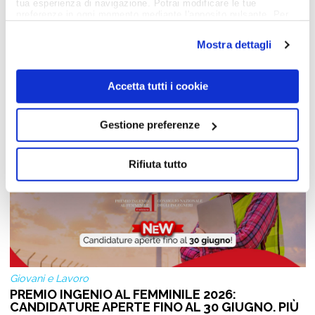
MAGAZINE
tua esperienza di navigazione. Potrai modificare le tue
preferenze in ogni momento mediante l'apposito pulsante. Per
ulteriori informazioni ti invitiamo a prendere visione
dell'informativa estesa
Cookie Policy
.
Mostra dettagli
Notizie dal Mondo del Lavoro
Accetta tutti i cookie
Gestione preferenze
Rifiuta tutto
Giovani e Lavoro
PREMIO INGENIO AL FEMMINILE 2026:
CANDIDATURE APERTE FINO AL 30 GIUGNO. PIÙ